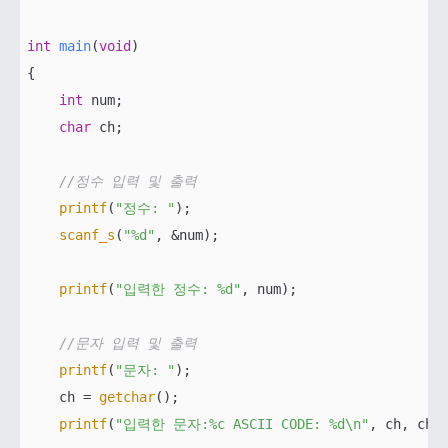
int
main
(
void
)
{

int
 num;

char
 ch;

//정수 입력 및 출력
printf
(
"정수: "
);

scanf_s
(
"%d"
, &num);

printf
(
"입력한 정수: %d"
, num);

//문자 입력 및 출력
printf
(
"문자: "
);

    ch = 
getchar
();

printf
(
"입력한 문자:%c ASCII CODE: %d\n"
, ch, ch);