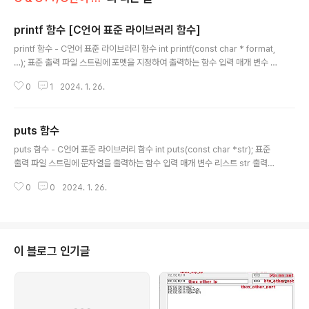
printf 함수 [C언어 표준 라이브러리 함수]
글 내용
printf 함수 - C언어 표준 라이브러리 함수 int printf(const char * format,
…); 표준 출력 파일 스트림에 포멧을 지정하여 출력하는 함수 입력 매개 변수 리
스트 format 포멧 지정 문자열 반환 값 실패 시 음수, 성공 시 출력한 문자 수 포
0
1
2024. 1. 26.
멧 지정 문자열에 % 문자는 변환 사양 문자로 옵션으로 flags와 길이 수정자가
올 수 있으며 필수적으로 어떠한 형식으로 출력할 것인지 포멧 지정자 문자인 d
iouxXaAeEfFgGp% 중에 하나를 사용합니다. 출력 포멧 지정자 개요 타입(필
puts 함수
수): diouxXaAeEfFgGp% 중에 1개 flag(선택): – + # 공백 . (선택) 길이 수
글 내용
정자(선택):hh h l ll j z t 출력 포멧 d,i 는 int 형식 인자를 10진수로..
puts 함수 - C언어 표준 라이브러리 함수 int puts(const char *str); 표준
출력 파일 스트림에 문자열을 출력하는 함수 입력 매개 변수 리스트 str 출력할
문자열 반환 값 실패 시 EOF, 성공 시에는 음수가 아닌 수를 반환 puts 함수는
0
0
2024. 1. 26.
입력 문자열 뒤에 개행 문자를 뒤에 추가하여 출력합니다. 사용 예 //C언어 표준
라이브러리 함수 가이드 //int puts(const char *str); 표준 출력 파일 스트림
에 문자열을 출력하는 함수 //아스키 코드 값을 10진수 16진수, 8진수로 출력
//puts와 printf 함수 문자열 출력 비교 #include int main(void) { puts("H
ello World");//puts 함수 내부에서 문자열 뒤에 개행 문자를 ..
이 블로그 인기글