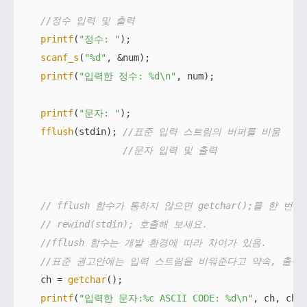
//정수 입력 및 출력
printf
(
"정수: "
);

scanf_s
(
"%d"
, &num);

printf
(
"입력한 정수: %d\n"
, num);

printf
(
"문자: "
);

fflush
(stdin); 
//표준 입력 스트림의 버퍼를 비움
//문자 입력 및 출력
// fflush 함수가 통하지 않으면 getchar();를 한 번
// rewind(stdin); 호출해 보세요.
//fflush 함수는 개발 환경에 따라 차이가 있음.
//표준 권고안에는 입력 스트림을 비워준다고 약속, 출력
    ch = 
getchar
();

printf
(
"입력한 문자:%c ASCII CODE: %d\n"
, ch, ch);