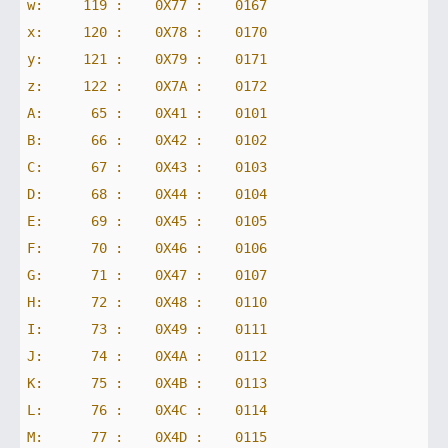
w:     119 :    0X77 :
0167
x:     120 :    0X78 :
0170
y:     121 :    0X79 :
0171
z:     122 :    0X7A :
0172
A:      65 :    0X41 :
0101
B:      66 :    0X42 :
0102
C:      67 :    0X43 :
0103
D:      68 :    0X44 :
0104
E:      69 :    0X45 :
0105
F:      70 :    0X46 :
0106
G:      71 :    0X47 :
0107
H:      72 :    0X48 :
0110
I:      73 :    0X49 :
0111
J:      74 :    0X4A :
0112
K:      75 :    0X4B :
0113
L:      76 :    0X4C :
0114
M:      77 :    0X4D :
0115