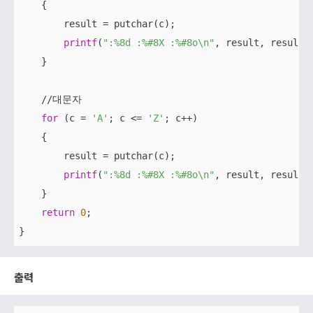
    {

        result = putchar(c);

printf
(
":%8d :%#8X :%#8o\n"
, result, result, 
    }

    //대문자

for
 (c = 
'A'
; c <= 
'Z'
; c++)

    {

        result = putchar(c);

printf
(
":%8d :%#8X :%#8o\n"
, result, result, 
    }

return
0
;

출력