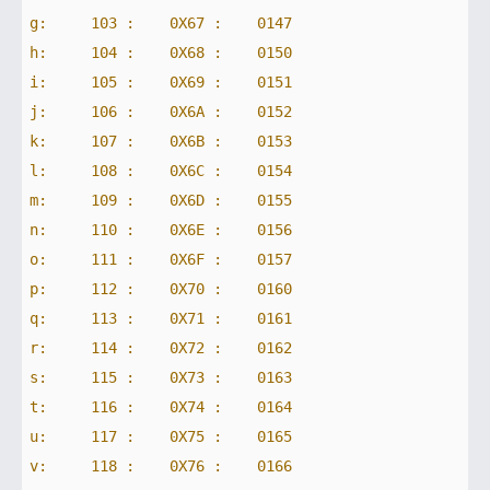
g:     103 :    0X67 :
0147
h:     104 :    0X68 :
0150
i:     105 :    0X69 :
0151
j:     106 :    0X6A :
0152
k:     107 :    0X6B :
0153
l:     108 :    0X6C :
0154
m:     109 :    0X6D :
0155
n:     110 :    0X6E :
0156
o:     111 :    0X6F :
0157
p:     112 :    0X70 :
0160
q:     113 :    0X71 :
0161
r:     114 :    0X72 :
0162
s:     115 :    0X73 :
0163
t:     116 :    0X74 :
0164
u:     117 :    0X75 :
0165
v:     118 :    0X76 :
0166