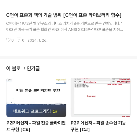
명 뒤에 _s가 붙습니다. 앞으로 별다른 설명이 없어도 _s가 붙는 함수는 C11에
서 제시한 함수라고 생각하시기 바랍니다. 다음은 이 책에서 다루는 헤더의 35
C언어 표준과 책의 기술 범위 [C언어 표준 라이브러리 함수]
개 함수의 원형입니다. void clearerr(FILE * fp); 파일 스트림의 에러 플래그
글 내용
를 지우는 함수 int fclose(FILE *fp); 파일 스트림을 닫는 함수 int feof(FILE
C언어는 1972년 벨 연구소의 데니스 리치가 B를 기반으로 만든 언어입니다. 1
* fp); 파일 스트림의 끝인지 테스트하는 함..
983년 미국 국가 표준 협회인 ANSI에서 ANSI X3.159-1989 표준을 지정한
것이 C언어 표준의 시작입니다. 1999년 C99 표준으로 잘 알려진 ISO/IEC 9
0
0
2024. 1. 26.
899:1999를 출간하고 2005년에는 ANSI에서도 C99를 표준으로 채택합니
다. 그리고 2011년에 C11 표준인 ISO/IEC 9989:2011을 출간합니다. ANSI
X3.159-1989 표준에서는 미국 국가 표준 협회에서 최초로 지정하였고 변수
이름과 함수 이름 등을 영어 알파벳과 언더 바, 숫자만 사용할 수 있습니다. cha
r 형식도 다양한 기호와 숫자 문자, 영어 알파벳은 표현할 수 있지만 한글이나
이 블로그 인기글
한자 등을 표현하려면 문자열을 빌려서 표..
P2P 메신저 - 파일 전송 클라이언
P2P 메신저 – 파일 송수신 기능
트 구현 [C#]
구현 [C#]