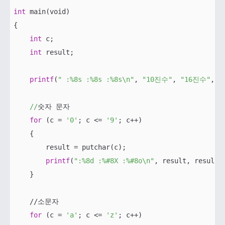
int
 main(void)

{

int
 c;

int
 result;

printf
(
" :%8s :%8s :%8s\n"
, 
"10진수"
, 
"16진수"
, 
"
//
숫자 문자

for
 (c = 
'0'
; c <= 
'9'
; c++)

    {

        result = putchar(c);

printf
(
":%8d :%#8X :%#8o\n"
, result, result, 
    }

    //소문자

for
 (c = 
'a'
; c <= 
'z'
; c++)
