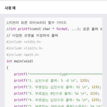
사용 예
//C언어 표준 라이브러리 함수 가이드

//
int
printf
(const char * 
format
, ...); 표준 출력 
#include <stdio.h>
#include <limits.h>
#include <math.h>
int
 main(void)

{

printf
(
"================type====================
printf
(
"1. 십진수로 출력: % -d \n"
, 
123
);

printf
(
"2. 부호있는 십진수로 출력: %i \n"
, 
123
);

printf
(
"3. 부호없는 8진수로 출력: %o \n"
, 
123
);

printf
(
"4. 부호없는 십진수로 출력: %u \n"
, 
123
);

printf
(
"5. 부호없는 16진수로 출력(소문자): %x \n"
, 