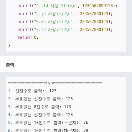
printf
(
"4.lld 사용:%lld\n"
, 
1234567890123
);

printf
(
"5.jd 사용:%jd\n"
, 
1234567890123
);

printf
(
"6.zd 사용:%zd\n"
, 
1234567890123
);

printf
(
"7.td 사용:%td\n"
, 
1234567890123
);

return
0
;

출력
1.
2.
3.
4.
5.
6.