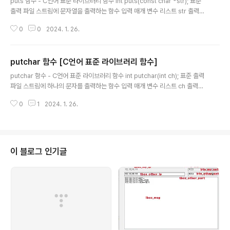
puts 함수 - C언어 표준 라이브러리 함수 int puts(const char *str); 표준
출력 파일 스트림에 문자열을 출력하는 함수 입력 매개 변수 리스트 str 출력할
문자열 반환 값 실패 시 EOF, 성공 시에는 음수가 아닌 수를 반환 puts 함수는
0
0
2024. 1. 26.
입력 문자열 뒤에 개행 문자를 뒤에 추가하여 출력합니다. 사용 예 //C언어 표준
라이브러리 함수 가이드 //int puts(const char *str); 표준 출력 파일 스트림
에 문자열을 출력하는 함수 //아스키 코드 값을 10진수 16진수, 8진수로 출력
putchar 함수 [C언어 표준 라이브러리 함수]
//puts와 printf 함수 문자열 출력 비교 #include int main(void) { puts("H
글 내용
ello World");//puts 함수 내부에서 문자열 뒤에 개행 문자를 ..
putchar 함수 - C언어 표준 라이브러리 함수 int putchar(int ch); 표준 출력
파일 스트림에 하나의 문자를 출력하는 함수 입력 매개 변수 리스트 ch 출력할
문자의 ASCII 코드 값 반환 값 성공 시 출력한 문자, 실패 시 EOF(EOF는 -1)
0
1
2024. 1. 26.
사용 예 //C언어 표준 라이브러리 함수 가이드 //int putchar(int ch); 표준 출
력 파일 스트림에 하나의 문자를 출력하는 함수 //아스키 코드 값을 10진수 16
진수, 8진수로 출력 #include int main(void) { int c; int result; printf("
:%8s :%8s :%8s\n", "10진수", "16진수", "8진수"); //숫자 문자 for (c =
'0'; c
이 블로그 인기글