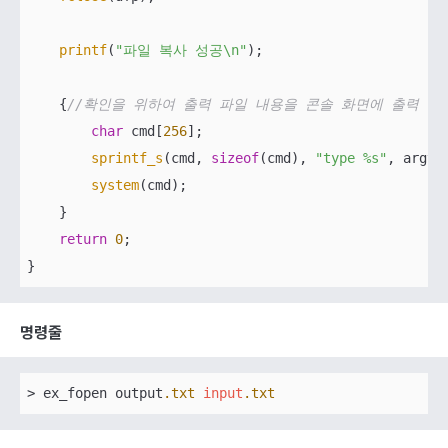
printf
(
"파일 복사 성공\n"
);

    {
//확인을 위하여 출력 파일 내용을 콘솔 화면에 출력
char
 cmd[
256
];

sprintf_s
(cmd, 
sizeof
(cmd), 
"type %s"
, argv[
system
(cmd);

    }

return
0
;

명령줄
> ex_fopen output
.txt
input
.txt