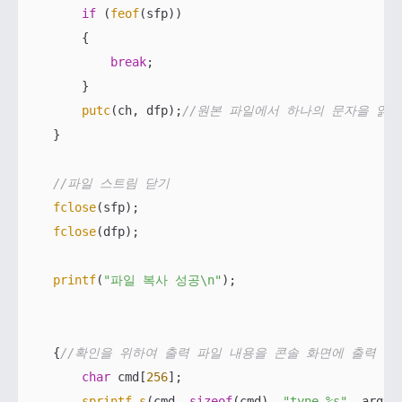
if
 (
feof
(sfp))

        {

break
;

        }

putc
(ch, dfp);
//원본 파일에서 하나의 문자을 읽어
    }

//파일 스트림 닫기
fclose
(sfp);

fclose
(dfp);

printf
(
"파일 복사 성공\n"
);

    {
//확인을 위하여 출력 파일 내용을 콘솔 화면에 출력
char
 cmd[
256
];

sprintf_s
(cmd, 
sizeof
(cmd), 
"type %s"
, argv[