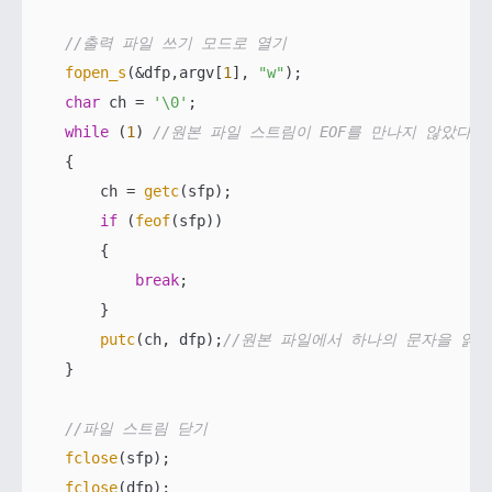
//출력 파일 쓰기 모드로 열기
fopen_s
(&dfp,argv[
1
], 
"w"
);

char
 ch = 
'\0'
;

while
 (
1
) 
//원본 파일 스트림이 EOF를 만나지 않았다면
    {

        ch = 
getc
(sfp);

if
 (
feof
(sfp))

        {

break
;

        }

putc
(ch, dfp);
//원본 파일에서 하나의 문자을 읽어
    }

//파일 스트림 닫기
fclose
(sfp);

fclose
(dfp);
