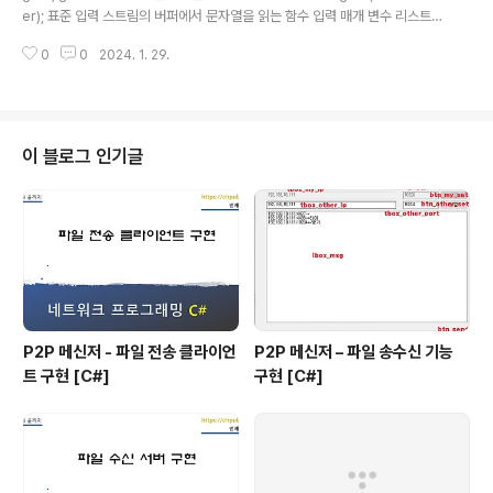
전까지 처리하고 이후는 처리하지 않습니다. 그리..
er); 표준 입력 스트림의 버퍼에서 문자열을 읽는 함수 입력 매개 변수 리스트 b
uffer: 문자열을 보관할 버퍼 반환 값 성공 시 입력 인자로 받은 buffer 반환, 실
0
0
2024. 1. 29.
패 시 0 반환 gets 함수는 입력 버퍼의 크기를 전달받지 않아 버퍼의 크기를 모
릅니다. 이는 최종 사용자가 버퍼의 크기보다 많이 입력했을 때 버퍼 오버플로
우 문제가 발생할 수 있습니다. C11에서는 gets 함수 대신 버퍼 오버플로우 문
제를 개선한 gets_s를 제공하고 있습니다. 사용 예 //C언어 표준 라이브러리
함수 가이드 //char *gets(char *str); 표준 입력 스트림의 버퍼에서 문자열
이 블로그 인기글
을 읽는 함수 //문자열을 ..
P2P 메신저 - 파일 전송 클라이언
P2P 메신저 – 파일 송수신 기능
트 구현 [C#]
구현 [C#]