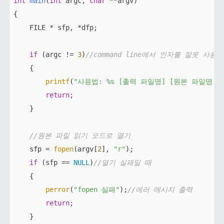
int
main
(
int
 argc, 
char
 **argv)
{

    FILE * sfp, *dfp;

if
 (argc != 
3
)
//command line에서 인자를 잘못 사용
    {

printf
(
"사용법: %s [출력 파일명] [원본 파일명]"
return
;

    }

//원본 파일 읽기 모드로 열기
    sfp = 
fopen
(argv[
2
], 
"r"
);

if
 (sfp == 
NULL
)
//열기 실패일 때
    {

perror
(
"fopen 실패"
);
//에러 메시지 출력
return
;

    }
