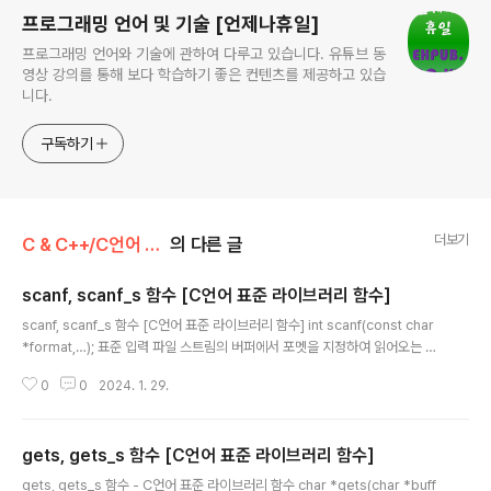
프로그래밍 언어 및 기술 [언제나휴일]
프로그래밍 언어와 기술에 관하여 다루고 있습니다. 유튜브 동
영상 강의를 통해 보다 학습하기 좋은 컨텐츠를 제공하고 있습
니다.
구독하기
더보기
C & C++/C언어 표준 라이브러리 함수
의 다른 글
scanf, scanf_s 함수 [C언어 표준 라이브러리 함수]
글 내용
scanf, scanf_s 함수 [C언어 표준 라이브러리 함수] int scanf(const char
*format,…); 표준 입력 파일 스트림의 버퍼에서 포멧을 지정하여 읽어오는 함
수 입력 매개 변수 리스트 foramt 입력 포멧 문자열 반환 값 입력 포멧에 맞게
0
0
2024. 1. 29.
변환한 개수 scanf 함수로 문자열을 입력받을 때 버퍼의 크기를 전달하지 않습
니다. gets 함수처럼 최종 사용자가 버퍼 크기보다 많은 문자를 입력하면 버퍼
오버플로우가 발생합니다. C11에서는 scanf 대신 버퍼 오버플로우 문제를 개
gets, gets_s 함수 [C언어 표준 라이브러리 함수]
선한 scanf_s 함수를 제공하고 있습니다. scanf 함수에 입력 포멧에 포멧 사
글 내용
양자가 아닌 문자도 최종 사용자는 입력해야 합니다. 만약 입력하지 않으면 이
gets, gets_s 함수 - C언어 표준 라이브러리 함수 char *gets(char *buff