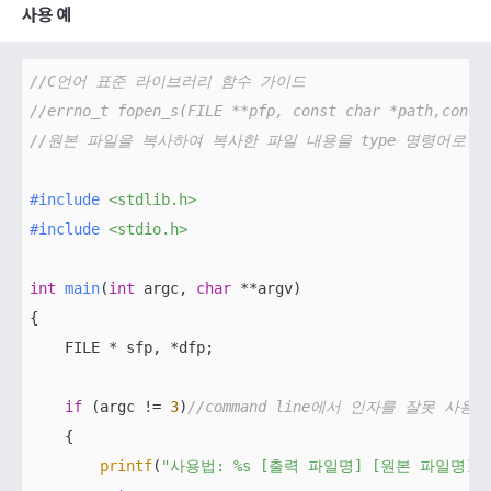
사용 예
//C언어 표준 라이브러리 함수 가이드
//errno_t fopen_s(FILE **pfp, const char *path,c
//원본 파일을 복사하여 복사한 파일 내용을 type 명령어로 
#
include
<stdlib.h>
#
include
<stdio.h>
int
main
(
int
 argc, 
char
 **argv)
{

    FILE * sfp, *dfp;    

if
 (argc != 
3
)
//command line에서 인자를 잘못 사용
    {

printf
(
"사용법: %s [출력 파일명] [원본 파일명]"