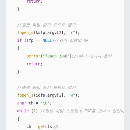
return
;

    }

//원본 파일 읽기 모드로 열기
fopen_s
(&sfp,argv[
2
], 
"r"
);    

if
 (sfp == 
NULL
)
//열기 실패일 때
    {

perror
(
"fopen 실패"
);
//에러 메시지 출력
return
;

    }

//출력 파일 쓰기 모드로 열기
fopen_s
(&dfp,argv[
1
], 
"w"
);

char
 ch = 
'\0'
;

while
 (
1
) 
//원본 파일 스트림이 EOF를 만나지 않았다면
    {

        ch = 
getc
(sfp);
