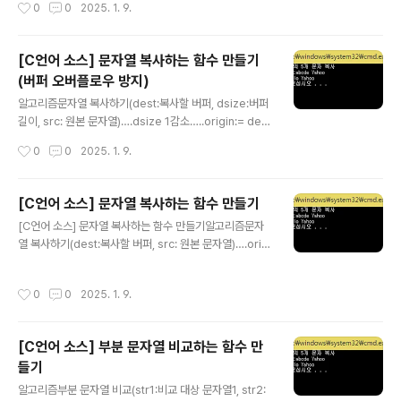
작성시간
0
0
2025. 1. 9.
대입)dest와 src를 다음 위치로 증가, n 1감소origin 반
환소스코드//부분 문자열 복사하는 함수 만들기#include
char *mystrncpy(char *dest, const char *src, si
[C언어 소스] 문자열 복사하는 함수 만들기
ze_t n);int main(void){ char source[100] = "Hello
(버퍼 오버플로우 방지)
World"; char dest[100] = "abcde Yahoo"; printf
글 내용
("원본 문자열:%s 의 5개 문자 복사\n", source); printf
알고리즘문자열 복사하기(dest:복사할 버퍼, dsize:버퍼
("복사 전 현재 결과 문자열:%s\n..
길이, src: 원본 문자열)….dsize 1감소…..origin:= des
t….반복(dsize가 참이면서 dest가 가리키는 곳에 src가
작성시간
0
0
2025. 1. 9.
가리키는 문자 대입)//대입한 결과가 참이면 반복……..de
st와 src를 다음 위치로 증가, dsize 1감소….dest가 가
리키는 곳에 종료 문자 대입….origin 반환소스 코드//문자
[C언어 소스] 문자열 복사하는 함수 만들기
열 복사 - 버퍼 오버플로우 방지#include char *mystrc
글 내용
[C언어 소스] 문자열 복사하는 함수 만들기알고리즘문자
py_s(char *dest, size_t dsize, const char *src);i
열 복사하기(dest:복사할 버퍼, src: 원본 문자열)….origi
nt main(void){ char source[100] = "Hello World";
n:= dest….반복(dest가 가리키는 곳에 src가 가리키는
char dest[100]; printf("원본 문..
문자 대입) //대입한 결과가 참이면 반복……..dest와 src
작성시간
0
0
2025. 1. 9.
를 다음 위치로 증가….origin 반환소스 코드//문자열 복사
하는 함수 만들기#include char *mystrcpy(char *d
est, const char *src);int main(void){ char source
[C언어 소스] 부분 문자열 비교하는 함수 만
[100] = "Hello World"; char dest[100]; printf("원
들기
본 문자열:%s\n", source); mystrcpy(dest, source);
글 내용
printf("복사 결과 문자열: %s\n..
알고리즘부분 문자열 비교(str1:비교 대상 문자열1, str2: