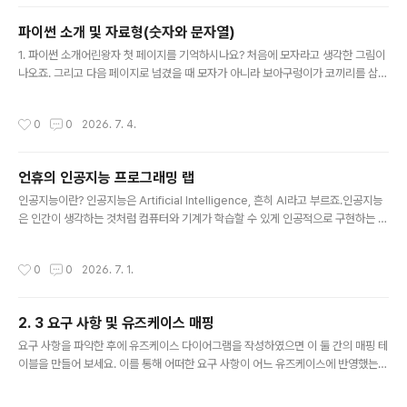
ea)[Out]너비: 10 높이: 15 사각형 면적: 150기본 입력 input사용자로부터 값을
입력받아 변수에 대입하고자 한다면 input함수를 사용하세요.input 함수는 화면에
파이썬 소개 및 자료형(숫자와 문자열)
출력할 내용을 전달합니다.다음은 이름과 번호를 입력받아 출력하는 예제 ..
글 내용
1. 파이썬 소개어린왕자 첫 페이지를 기억하시나요? 처음에 모자라고 생각한 그림이
나오죠. 그리고 다음 페이지로 넘겼을 때 모자가 아니라 보아구렁이가 코끼리를 삼킨
것임을 알았던 기억이 있을 거예요.갑자기 왠 어린왕자 얘기를 하냐구요? 네. 눈치를
채셨겠지만 보아구렁이가 python입니다. Python 언어의 철학이 다양한 형태의 프
작성시간
0
0
2026. 7. 4.
로그래밍을 할 수 있게 여러 기술을 통합하여 사용할 수 있다는 생각에서 언어 이름
을 작명한 것이죠. 표면적으로 파이썬을 만든 귀도 반 로섬이 좋아하는 코미디 [Mon
ty Python’s Flying Circus]에서 따 온 것으로 얘기하고 있어요.Python은 생각보
언휴의 인공지능 프로그래밍 랩
다 오래 전에 만들어진 언어예요. 1991년에 만들었으니 C++보다는 나중에 나왔지
글 내용
만 Java 보다 먼저 나온 ..
인공지능이란? 인공지능은 Artificial Intelligence, 흔히 AI라고 부르죠.인공지능
은 인간이 생각하는 것처럼 컴퓨터와 기계가 학습할 수 있게 인공적으로 구현하는 기
술입니다.이를 위해 방대한 데이터가 필요하며 이를 학습하여 패턴을 분석하여 문제
를 해결 하거나 예측하는 것이죠. 개발 환경 및 프로그래밍 언어 개발환경 : COLAB
작성시간
0
0
2026. 7. 1.
개발언어 : Python 다루는 내용 Python데이터 전처리 및 시각화데이터와 통계머
신러닝딥러닝 강의 관련 사이트 사이트 : ehpub.co.kr유튜브 : 언제나휴일 http
s://www.youtube.com/@%EC%96%B8%EC%A0%9C%EB%82%98%E
2. 3 요구 사항 및 유즈케이스 매핑
D%9C%B4%EC%9D%BC
글 내용
요구 사항을 파악한 후에 유즈케이스 다이어그램을 작성하였으면 이 둘 간의 매핑 테
이블을 만들어 보세요. 이를 통해 어떠한 요구 사항이 어느 유즈케이스에 반영했는지
파악하기 쉽고 반영하지 않은 요구 사항이 있는지 확인하기 쉬워집니다. 하나의 요
구 사항을 반영하는 여러 개의 유즈케이스가 있을 수 있고 여러 개의 요구 사항을 반