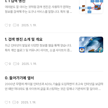
1. 1 검색 엔진
E 도구로는 Rational 사의 Rose, 볼랜드 사의 Together, 오픈 프로젝트인 Star
글 내용
UML 등이 있습니다. 이 책에서..
여러분도 잘 아시는 것처럼 검색 엔진은 사용자가 원하는
정보를 검색해 주는 도구나 서비스를 말합니다. 특히 웹 검
색 엔진은 웹 상에 게시되어 있는 수 많은 웹 페이지의 내용
에서 원하는 정보를 검색해 주는 엔진입니다.이러한 검색
작성시간
2
0
2025. 1. 19.
엔진은 방대한 자료에서 빠르고 정확하게 원하는 정보를
검색하는 것이 중요합니다. 만약 자료의 양이 많지 않다면
굳이 고사양의 검색 엔진은 필요하지 않을 것입니다.​따라
1. 검색 엔진 소개 및 개요
서 검색 엔진은 방대한 자료를 수집하는 작업이 필요합니
글 내용
다. 그리고 수집한 자료를 분석하는 작업, 분석한 결과를 검
최근 인터넷의 발달로 다양한 정보를 웹을 통해 얻습니다.
색하기 쉽게 가공하는 작업, 검색 작업과 검색한 결과를 선
특히 개인 블로그 및 커뮤니티 사이트, 소셜 사이트의 증가
별 및 순위를 정하는 등의 작업이 필요합니다.​웹 검색 엔진
로 정보 공급자와 정보 사용자의 경계가 사라져가고 있습
의 구성을 살펴보면 게시한 웹 페이지를 수집하는 웹 로봇
니다.​이처럼 다양한 형태의 방대한 자료가 웹 상에 만들어
작성시간
0
0
2025. 1. 19.
과 수집한 웹 페이지 내용을 분석하..
지고 있어 효과적인 검색을 위한 검색 엔진들을 연구하고
만들어지고 있습니다. 특히 검색 엔진은 기존의 포털 사이
트에서 제공하는 서비스였지만 소셜 사이트 및 다양한 정
0. 들어가기에 앞서
보 서비스를 위해 필요한 곳이 많아집니다.​이 책에서는 기
글 내용
존 웹 검색 엔진을 만드는 전체 공정을 순서대로 하나 하나
2000년 무렵에 케이블 인터넷과 ADSL기술을 도입하면서 초고속 인터넷을 보급하
설명하고 궁극적으로 서비스 목적에 맞는 검색 엔진을 만
던 때만 하더라도 웹 사이트에 글을 포스팅하는 것은 업체나 기관에서 할 일이라 생
들 수 있게 할 것입니다.언제나휴일 여행 및 산책아산 외암
각했지요.​그런데 지금은 SNS의 등장을 비롯하여 많은 곳에서 All IP 시대로 가기 위
민속마을
한 준비를 하면서 웹 사이트를 방문하는 지식 소비자와 웹 사이트를 구축하고 지식
작성시간
1
0
2025. 1. 19.
포워딩하는 지식 공급자가 뚜렷하게 나눌 수 없는 프로슈머 형태를 지니고 있습니다.​