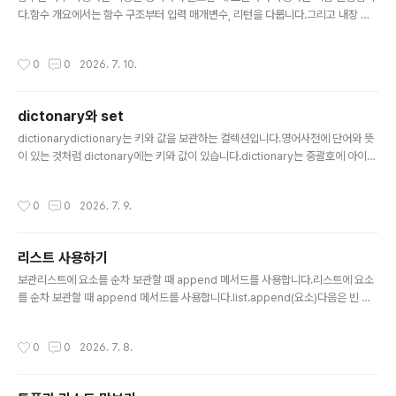
다.함수 개요에서는 함수 구조부터 입력 매개변수, 리턴을 다룹니다.그리고 내장 함
수 및 함수 만들기 실습을 진행할게요.함수 기본 구조def 함수명([입력 매개변수 목
록]): 수행할 일다음은 두 개의 인자를 전달받아 더한 값을 반환하는 함수를 정의한
작성시간
0
0
2026. 7. 10.
코드입니다.[In]def addxy(x,y): return x+y이렇게 정의한 함수는 함수 호출을
통해 사용할 수 있어요.함수 호출할 때는 함수명과 입력 인자를 전달합니다.함수명
([입력 인자 목록])다음은 addxy 함수를 호출하여 사용하는 코드입니다.[In]print
dictonary와 set
(addxy(2,3))print(addxy(1,3))print(addxy(2,5))[out]547입력 매개변수..
글 내용
dictionarydictionary는 키와 값을 보관하는 컬렉션입니다.영어사전에 단어와 뜻
이 있는 것처럼 dictonary에는 키와 값이 있습니다.dictionary는 중괄호에 아이템
을 열거하는데 키와 값은 콜론으로 구분합니다.변수 = {키:값, 키:값, 키:값, …}다음은
정수를 키, 문자열을 값으로 하는 사전을 표현한 것입니다.[In]num_dic = {1:"On
작성시간
0
0
2026. 7. 9.
e",2:"Two",3:"Three" }print(num_dic)[Out]{1: 'One', 2: 'Two', 3: 'Three'}
dictionary에 인덱스 연산에 키를 넣으면 값을 참조할 수 있습니다.[In]print(num
_dic[1])[Out]Onedictionary에 보관할 때도 인덱스에 키를 넣고 값을 대입 연산
리스트 사용하기
을 이용하여 넣습니..
글 내용
보관리스트에 요소를 순차 보관할 때 append 메서드를 사용합니다.리스트에 요소
를 순차 보관할 때 append 메서드를 사용합니다.list.append(요소)다음은 빈 리
스트를 생성한 후 1부터 9까지 순차적으로 보관하는 코드입니다.[In]ls = list() #빈
리스트 생성for i in range(1,10): ls.append(i)print(ls)[Out][1, 2, 3, 4, 5, 6, 7,
작성시간
0
0
2026. 7. 8.
8, 9]'a'를 추가해서 확인하면 맨 마지막에 보관하는 것을 알 수 있어요.[In]ls.appe
nd('a')print(ls)[Out][1, 2, 3, 4, 5, 6, 7, 8, 9, 'a']리스트에 원하는 위치에 보관할
때는 insert 메서드를 사용합니다.list.insert(인덱스, 요소)다음은 인덱..