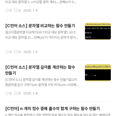
비교 대상 문자열 2, n:비교할 문자 개수)….반복(n이 0보
다 크면서 str이 가리키는 문자가 참이면서 str1과 str2가
작성시간
0
0
2025. 1. 9.
가리키는 문자가 서로 같으면)……..str1과 str2를 다음 위
치로 이동……..n을 1 감소….str1과 str2가 가리키는 문자
의 차이 반환소스코드//부분 문자열 비교하는 함수 만들기
[C언어 소스] 문자열 비교하는 함수 만들기
#include int mystrlen(const char *str);//사전식 비
글 내용
알고리즘문자열 비교하기(str1:비교 대상 문자열1, str2:
교: 사전에 앞에 나오는 단어가 작고 뒤에 나오는 단어가 크
비교 대상 문자열 2)….반복(str이 가리키는 문자가 참이면
다고 판별//차이가 없으면 0 반환int mystrncmp(const
서 str1과 str2가 가리키는 문자가 서로 같으면)………str
char *str1, const char *str2, size_t n);int main(voi
1과 str2를 다음 위치로 이동….str1과 str2가 가리키는
d){ char src..
작성시간
0
0
2025. 1. 9.
문자의 차이 반환소스코드//문자열 비교하는 함수 만들기#
include //사전식 비교: 사전에 앞에 나오는 단어가 작고
뒤에 나오는 단어가 크다고 판별//차이가 없으면 0 반환int
[C언어 소스] 문자열 길이를 계산하는 함수
mystrcmp(const char *str1, const char *str2);int
만들기
main(void){ char names[5][20] = { "홍길동","강감
글 내용
찬","이순신","을지문덕","한석봉" }; char name[20]; ..
[C언어 소스] 문자열 길이를 계산하는 함수 만들기알고리
즘문자열 길이 구하기(str:문자열 시작 위치)cnt:=0반복
(str[cnt]가 참인 문자) cnt 1 증가cnt 반환 소스 코드//
작성시간
0
0
2025. 1. 8.
문자열 길이 구하는 함수 만들기//참고 에 strlen 함수가
있습니다.#include int mystrlen(const char *str);int
main(void){ char name[100] = "Hello World"; pri
[C언어] n 개의 정수 중에 홀수의 합계 구하는 함수 만들기
ntf("%s\n", name); printf("길이: %d\n", mystrlen(na
글 내용
n 개의 정수를 표현하기 가장 적합한 자료 형식은 정수 형식을 원소로 하는 배열이겠
me)); return 0;}int mystrlen(const char *str){ int c