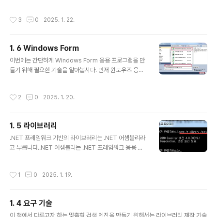
수 있게 서비스를 하는 기술입니다. .NET 리모팅 서비스
를 위해서는 서비스를 제공하는 서버와 서비스를 제공받는
작성시간
3
0
2025. 1. 22.
클라이언트가 필요하며 서버 측에서 클라이언트에 제공하
는 개체를 정의한 클래스 라이브러리가 필요합니다. 서버
측에서 클라이언트에 제공하는 개체는 MashalByRefer
1. 6 Windows Form
ence에서 파생한 개체로 원격 개체라고 말합니다. 서버
글 내용
측에서는 채널을 등록하여 원격 개체를 사용할 수 있게 등
이번에는 간단하게 Windows Form 응용 프로그램을 만
록합니다. 클라이언트 측에서는 서버 측 채널에 접근하여
들기 위해 필요한 기술을 알아봅시다. 먼저 윈도우즈 응용
원격 개체를 참조하여 사용하는데 클라이언트 측에서 원격
프로그램을 만들기 위해 Windows Forms 응용 프로그
개체를 참조하여 사용할 수 있는 개체를 Proxy 개체라 부
램 템플릿을 선택합니다. Windows Forms 응용 프로젝
작성시간
2
0
2025. 1. 20.
릅니다. 클라이언트 측에서 P..
트를 생성하면 기본적으로 진입점이 있는 Program.cs
파일과 MainForm에 관한 두 개의 소스 파일로 Form1.cs
와 Form1.Designer.cs이 만들어집니다. Program.cs
1. 5 라이브러리
파일에는 Form1 개체를 생성하여 닫힐 때까지 수행할 수
글 내용
있는 코드 등이 자동으로 만들어진 상태입니다. 특이 사항
.NET 프레임워크 기반의 라이브러리는 .NET 어셈블리라
이 없으면 Windows Forms 응용 프로그램을 제작하면
고 부릅니다.​.NET 어셈블리는 .NET 프레임워크 응용 프
서 이 부분을 수정할 필요는 없습니다. 그리고 Form1.cs
로그램을 구성하는 기본 컴포넌트입니다. 컴포넌트 기반의
는 개발자가 작성할 부분이며 Form1.De..
프로그래밍은 모듈의 재사용성을 높여줍니다. .NET 응용
작성시간
1
0
2025. 1. 19.
프로그램을 제작할 때 미리 작성된 라이브러리를 사용할
수 있는데 이 때 사용하는 라이브러리도 .NET 어셈블리이
며 실행 파일도 .NET 어셈블리입니다.​.NET 어셈블리는 E
1. 4 요구 기술
XE 파일 혹은 DLL 파일 형태로 만들 수 있으며 하나 이상
글 내용
의 모듈을 포함할 수도 있습니다. ​.NET 어셈블리는 자기
이 책에서 다루고자 하는 맞춤형 검색 엔진을 만들기 위해서는 라이브러리 제작 기술