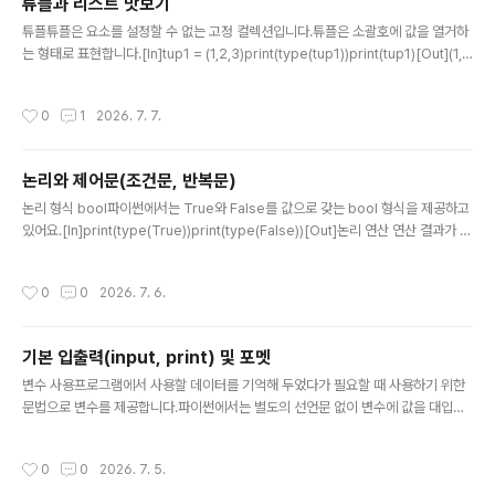
튜플과 리스트 맛보기
글 내용
튜플튜플은 요소를 설정할 수 없는 고정 컬렉션입니다.튜플은 소괄호에 값을 열거하
는 형태로 표현합니다.[In]tup1 = (1,2,3)print(type(tup1))print(tup1)[Out](1,
2, 3)소괄호없이 값을 열거한 표현도 튜플입니다.[In]tup2 = 1,2,3print(type(tup
2))print(tup2)[Out](1, 2, 3) 튜플의 요소 형식은 서로 다를 수 있습니다.[In]tup3
작성시간
0
1
2026. 7. 7.
= (1,2.0, 'a')print(type(tup3))print(tup3)[Out](1, 2.0, 'a')요소가 다를 수 있다
는 얘기는 다른 컬렉션도 요소로 올 수 있음을 의미합니다.[In]tup4 = (1,'a',tup2)p
rint(type(tup4))print(tup4)[Out](1, 'a',..
논리와 제어문(조건문, 반복문)
글 내용
논리 형식 bool파이썬에서는 True와 False를 값으로 갖는 bool 형식을 제공하고
있어요.[In]print(type(True))print(type(False))[Out]논리 연산 연산 결과가 b
ool 형식인 논리 연산은 and, or, not을 제공합니다.and 연산은 이항 연산자로 둘
다 참일 때만 연산 결과가 참입니다.[In]print(f"False and False = {False and
작성시간
0
0
2026. 7. 6.
False}")print(f"False and True = {False and True}")print(f"True and Fal
se = {True and False}")print(f"True and True = {True and True}")[Out]
False and False = FalseFalse an..
기본 입출력(input, print) 및 포멧
글 내용
변수 사용프로그램에서 사용할 데이터를 기억해 두었다가 필요할 때 사용하기 위한
문법으로 변수를 제공합니다.파이썬에서는 별도의 선언문 없이 변수에 값을 대입하
는 형태로 사용할 수 있습니다.다음은 사각형의 면적을 계산하기 위해 너비와 높이를
변수에 대입하여 사용하는 예제 코드입니다.[In]width = 10height = 15rect_are
작성시간
0
0
2026. 7. 5.
a = width * heightprint("너비:",width, "높이:",height, "사각형 면적:",rect_ar