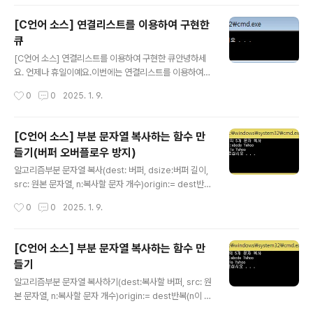
시멘틱 검색 엔진이라는 것이 세상에 모습을 드러낼 때만 해도 포털 사이트에서만 사
용할 기술처럼 생각했습니다. 그리고 새로 포스팅하는 자료의 양이 지금에 비해 적어
[C언어 소스] 연결리스트를 이용하여 구현한
높은 수준의 기술을 요구하지 않았었죠. 하지만 지금은 일반 사용자들도 자신의 블로
큐
그나 SNS에 일상과 자신의 취미 생활 및 기술을 포스팅..
글 내용
[C언어 소스] 연결리스트를 이용하여 구현한 큐안녕하세
요. 언제나 휴일이예요.이번에는 연결리스트를 이용하여
구현한 큐의 소스 코드예요.큐는 자료를 한쪽으로 보관하
작성시간
0
0
2025. 1. 9.
고 다른쪽에서 꺼내는 FIFO(First In First Out) 방식의
자료구조입니다. 큐에 자료를 보관하는 연산을 PUT 혹은
ENQUEUE라 말하고 꺼내는 연산을 GET 혹은 DEQUE
[C언어 소스] 부분 문자열 복사하는 함수 만
UE라고 말합니다. 그리고 보관할 위치 정보를 rear, 꺼낼
들기(버퍼 오버플로우 방지)
위치 정보를 front라고 말해요.연결리스트를 이용하여 구
글 내용
현한 큐에서는 보관할 때 rear 뒤에 보관하고 꺼낼 때 fro
알고리즘부분 문자열 복사(dest: 버퍼, dsize:버퍼 길이,
nt에 있는 것을 꺼냅니다. 그리고 보관할 때 허용하는 메모
src: 원본 문자열, n:복사할 문자 개수)origin:= dest반복
리 범위 내에서 보관할 수 있어 꽉 찼는지 확인할 필요가 없
(dsize와 n이 참이고 dest 가리키는 곳에 src가 가리키
작성시간
0
0
2025. 1. 9.
습니다.알고리즘PUT 연산now = MakeNode(data)..
는 문자 대입)dest와 src를 다음 위치로 증가, dsize 1감
소, n 1감소origin 반환소스 코드//부분 문자열 복사하는
함수 만들기 - 버퍼 오버플로우 방지#include #include
[C언어 소스] 부분 문자열 복사하는 함수 만
char *mystrncpy_s(char *dest, size_t dsize, con
들기
st char *src, size_t n);int main(void){ char sourc
글 내용
e[100] = "Hello World"; char dest[100] = "abcde
알고리즘부분 문자열 복사하기(dest:복사할 버퍼, src: 원
본 문자열, n:복사할 문자 개수)origin:= dest반복(n이 0
Yahoo"; printf(..
보다 크면서 dest가 가리키는 곳에 src가 가리키는 문자