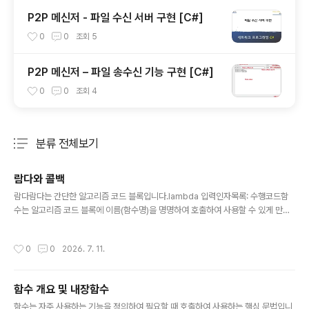
P2P 메신저 - 파일 수신 서버 구현 [C#]
0
0
조회
5
P2P 메신저 – 파일 송수신 기능 구현 [C#]
0
0
조회
4
분류 전체보기
주요 글 목록
람다와 콜백
글 내용
람다람다는 간단한 알고리즘 코드 블록입니다.lambda 입력인자목록: 수행코드함
수는 알고리즘 코드 블록에 이름(함수명)을 명명하여 호출하여 사용할 수 있게 만든
재사용성 높은 코드입니다.반면 람다는 이름을 명명하지 않은 알고리즘 코드로 간단
하게 알고리즘을 표현할 수 있다는 장점을 갖습니다.다음은 입력 인자로 전달받은 값
작성시간
0
0
2026. 7. 11.
에 1을 더한 값을 반환하는 함수를 정의하고 호출한 코드입니다.[In]def add_one
(x): return x+1print(add_one(1))[out]2이를 람다로 표현한다면 다음처럼 표현
할 수 있어요.[In]fun = lambda x: x+1print(print(fun(1))[out]2콜백콜백은 호
함수 개요 및 내장함수
출 방향이 반대 방향이라는 의미입니다.사용자 정의 코드에서 함수를 호출하는 것이
글 내용
정상..
함수는 자주 사용하는 기능을 정의하여 필요할 때 호출하여 사용하는 핵심 문법입니