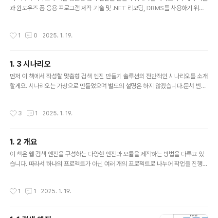
기술적인 메타 데이터를 갖고 있고 레지스트리 항목에 종
과 윈도우즈 폼 응용 프로그램 제작 기술 및 .NET 리모팅, DBMS를 사용하기 위해
속되지 않는 구성 요소로 디자인되어 있기 때문에 병행(Si
SQL 쿼리 및 ADO.NET 기술 등이 필요합니다.​기본적으로 이와 같은 기술을 활용
de by Side) 실행이 가능합니다.​이로써 같은 명칭의 여러
해 본 적이 없거나 비슷한 기술을 활용해 본 적이 없으신 분들께서는 별도의 학습이
작성시간
1
0
2025. 1. 19.
어셈블리를..
필요합니다.​여기에서는 간략하게 맞춤형 검색 엔진을 만들기 위해 필요한 요구 기술
중에서 라이브러리 제작 및 윈도우즈 폼 응용 제작 기술 및 .NET 리모팅 기술을 간략
하게 소개할게요.
1. 3 시나리오
글 내용
먼저 이 책에서 작성할 맞춤형 검색 엔진 만들기 솔루션의 전반적인 시나리오를 소개
할게요. 시나리오는 가상으로 만들었으며 별도의 설명은 하지 않겠습니다.문서 번호
20XX – P – 01보존 기간10년작성 일자20XX. X. X작성자홍길동EH-WSE(EH W
eb Search Engine)I. 개요I.1 배경지식 웹 검색 엔진이란 원하는 웹 사이트를 검색
작성시간
3
1
2025. 1. 19.
하기 위한 S/W를 말합니다. 웹 검색 엔진은 대부분 인터넷 상에 게시되어 있는 웹 페
이지들을 수집하는 웹 로봇과 웹 페이지를 분석하는 분석기, 분석한 결과로 쉽게 검
색할 수 있게 역 파일을 만드는 색인기 및 질의 결과에 랭킹을 부여하는 랭커 등으로
1. 2 개요
구성할 수 있습니다. 웹 검색 엔진은 각각의 엔진들의 구동 원리와 구현 수준에 따라
글 내용
다양한 품질 수준을 결정합니..
이 책은 웹 검색 엔진을 구성하는 다양한 엔진과 모듈을 제작하는 방법을 다루고 있
습니다. 따라서 하나의 프로젝트가 아닌 여러 개의 프로젝트로 나누어 작업을 진행해
야 합니다. 그리고 이 책에서는 단순히 웹 검색 엔진을 구현하는 것만을 다루는 것이
아니라 개발 전체 공정에 관해서도 다루고 있습니다.​웹 검색 엔진을 만드는 전체 공
작성시간
1
1
2025. 1. 19.
정은 시나리오에서 출발하여 요구 분석 및 정의 단계, 아키텍쳐링 단계, 설계 단계, 구
현 단계로 나누어 진행할 것입니다. 이를 위해 구현에 필요한 개발 도구만 사용하는
것이 아니라 CASE 도구를 사용하여 다양한 다이어그램을 작성도 해야 합니다.​CAS