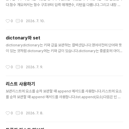
다.함수 개요에서는 함수 구조부터 입력 매개변수, 리턴을 다룹니다.그리고 내장 함
수 및 함수 만들기 실습을 진행할게요.함수 기본 구조def 함수명([입력 매개변수 목
록]): 수행할 일다음은 두 개의 인자를 전달받아 더한 값을 반환하는 함수를 정의한
작성시간
0
0
2026. 7. 10.
코드입니다.[In]def addxy(x,y): return x+y이렇게 정의한 함수는 함수 호출을
통해 사용할 수 있어요.함수 호출할 때는 함수명과 입력 인자를 전달합니다.함수명
([입력 인자 목록])다음은 addxy 함수를 호출하여 사용하는 코드입니다.[In]print
dictonary와 set
(addxy(2,3))print(addxy(1,3))print(addxy(2,5))[out]547입력 매개변수..
글 내용
dictionarydictionary는 키와 값을 보관하는 컬렉션입니다.영어사전에 단어와 뜻
이 있는 것처럼 dictonary에는 키와 값이 있습니다.dictionary는 중괄호에 아이템
을 열거하는데 키와 값은 콜론으로 구분합니다.변수 = {키:값, 키:값, 키:값, …}다음은
정수를 키, 문자열을 값으로 하는 사전을 표현한 것입니다.[In]num_dic = {1:"On
작성시간
0
0
2026. 7. 9.
e",2:"Two",3:"Three" }print(num_dic)[Out]{1: 'One', 2: 'Two', 3: 'Three'}
dictionary에 인덱스 연산에 키를 넣으면 값을 참조할 수 있습니다.[In]print(num
_dic[1])[Out]Onedictionary에 보관할 때도 인덱스에 키를 넣고 값을 대입 연산
리스트 사용하기
을 이용하여 넣습니..
글 내용
보관리스트에 요소를 순차 보관할 때 append 메서드를 사용합니다.리스트에 요소
를 순차 보관할 때 append 메서드를 사용합니다.list.append(요소)다음은 빈 리
스트를 생성한 후 1부터 9까지 순차적으로 보관하는 코드입니다.[In]ls = list() #빈
리스트 생성for i in range(1,10): ls.append(i)print(ls)[Out][1, 2, 3, 4, 5, 6, 7,
작성시간
0
0
2026. 7. 8.
8, 9]'a'를 추가해서 확인하면 맨 마지막에 보관하는 것을 알 수 있어요.[In]ls.appe
nd('a')print(ls)[Out][1, 2, 3, 4, 5, 6, 7, 8, 9, 'a']리스트에 원하는 위치에 보관할
때는 insert 메서드를 사용합니다.list.insert(인덱스, 요소)다음은 인덱..