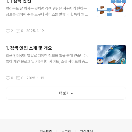
1. 1 검색 엔진
E 도구로는 Rational 사의 Rose, 볼랜드 사의 Together, 오픈 프로젝트인 Star
글 내용
UML 등이 있습니다. 이 책에서..
여러분도 잘 아시는 것처럼 검색 엔진은 사용자가 원하는
정보를 검색해 주는 도구나 서비스를 말합니다. 특히 웹 검
색 엔진은 웹 상에 게시되어 있는 수 많은 웹 페이지의 내용
에서 원하는 정보를 검색해 주는 엔진입니다.이러한 검색
작성시간
2
0
2025. 1. 19.
엔진은 방대한 자료에서 빠르고 정확하게 원하는 정보를
검색하는 것이 중요합니다. 만약 자료의 양이 많지 않다면
굳이 고사양의 검색 엔진은 필요하지 않을 것입니다.​따라
1. 검색 엔진 소개 및 개요
서 검색 엔진은 방대한 자료를 수집하는 작업이 필요합니
글 내용
다. 그리고 수집한 자료를 분석하는 작업, 분석한 결과를 검
최근 인터넷의 발달로 다양한 정보를 웹을 통해 얻습니다.
색하기 쉽게 가공하는 작업, 검색 작업과 검색한 결과를 선
특히 개인 블로그 및 커뮤니티 사이트, 소셜 사이트의 증가
별 및 순위를 정하는 등의 작업이 필요합니다.​웹 검색 엔진
로 정보 공급자와 정보 사용자의 경계가 사라져가고 있습
의 구성을 살펴보면 게시한 웹 페이지를 수집하는 웹 로봇
니다.​이처럼 다양한 형태의 방대한 자료가 웹 상에 만들어
작성시간
0
0
2025. 1. 19.
과 수집한 웹 페이지 내용을 분석하..
지고 있어 효과적인 검색을 위한 검색 엔진들을 연구하고
만들어지고 있습니다. 특히 검색 엔진은 기존의 포털 사이
트에서 제공하는 서비스였지만 소셜 사이트 및 다양한 정
더보기
보 서비스를 위해 필요한 곳이 많아집니다.​이 책에서는 기
존 웹 검색 엔진을 만드는 전체 공정을 순서대로 하나 하나
설명하고 궁극적으로 서비스 목적에 맞는 검색 엔진을 만
들 수 있게 할 것입니다.언제나휴일 여행 및 산책아산 외암
민속마을
의안내
티스토리
로그인
고객센터