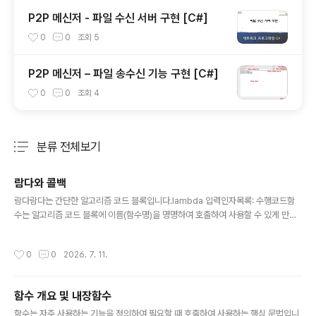
P2P 메신저 - 파일 수신 서버 구현 [C#]
0
0
조회
5
P2P 메신저 – 파일 송수신 기능 구현 [C#]
0
0
조회
4
분류 전체보기
주요 글 목록
람다와 콜백
글 내용
람다람다는 간단한 알고리즘 코드 블록입니다.lambda 입력인자목록: 수행코드함
수는 알고리즘 코드 블록에 이름(함수명)을 명명하여 호출하여 사용할 수 있게 만든
재사용성 높은 코드입니다.반면 람다는 이름을 명명하지 않은 알고리즘 코드로 간단
하게 알고리즘을 표현할 수 있다는 장점을 갖습니다.다음은 입력 인자로 전달받은 값
작성시간
0
0
2026. 7. 11.
에 1을 더한 값을 반환하는 함수를 정의하고 호출한 코드입니다.[In]def add_one
(x): return x+1print(add_one(1))[out]2이를 람다로 표현한다면 다음처럼 표현
할 수 있어요.[In]fun = lambda x: x+1print(print(fun(1))[out]2콜백콜백은 호
함수 개요 및 내장함수
출 방향이 반대 방향이라는 의미입니다.사용자 정의 코드에서 함수를 호출하는 것이
글 내용
정상..
함수는 자주 사용하는 기능을 정의하여 필요할 때 호출하여 사용하는 핵심 문법입니