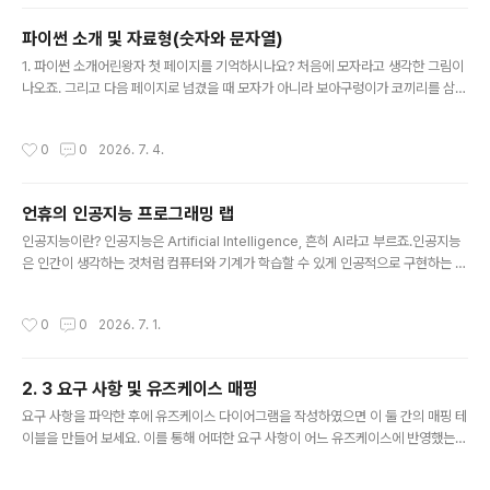
ea)[Out]너비: 10 높이: 15 사각형 면적: 150기본 입력 input사용자로부터 값을
입력받아 변수에 대입하고자 한다면 input함수를 사용하세요.input 함수는 화면에
파이썬 소개 및 자료형(숫자와 문자열)
출력할 내용을 전달합니다.다음은 이름과 번호를 입력받아 출력하는 예제 ..
글 내용
1. 파이썬 소개어린왕자 첫 페이지를 기억하시나요? 처음에 모자라고 생각한 그림이
나오죠. 그리고 다음 페이지로 넘겼을 때 모자가 아니라 보아구렁이가 코끼리를 삼킨
것임을 알았던 기억이 있을 거예요.갑자기 왠 어린왕자 얘기를 하냐구요? 네. 눈치를
채셨겠지만 보아구렁이가 python입니다. Python 언어의 철학이 다양한 형태의 프
작성시간
0
0
2026. 7. 4.
로그래밍을 할 수 있게 여러 기술을 통합하여 사용할 수 있다는 생각에서 언어 이름
을 작명한 것이죠. 표면적으로 파이썬을 만든 귀도 반 로섬이 좋아하는 코미디 [Mon
ty Python’s Flying Circus]에서 따 온 것으로 얘기하고 있어요.Python은 생각보
언휴의 인공지능 프로그래밍 랩
다 오래 전에 만들어진 언어예요. 1991년에 만들었으니 C++보다는 나중에 나왔지
글 내용
만 Java 보다 먼저 나온 ..
인공지능이란? 인공지능은 Artificial Intelligence, 흔히 AI라고 부르죠.인공지능
은 인간이 생각하는 것처럼 컴퓨터와 기계가 학습할 수 있게 인공적으로 구현하는 기
술입니다.이를 위해 방대한 데이터가 필요하며 이를 학습하여 패턴을 분석하여 문제
를 해결 하거나 예측하는 것이죠. 개발 환경 및 프로그래밍 언어 개발환경 : COLAB
작성시간
0
0
2026. 7. 1.
개발언어 : Python 다루는 내용 Python데이터 전처리 및 시각화데이터와 통계머
신러닝딥러닝 강의 관련 사이트 사이트 : ehpub.co.kr유튜브 : 언제나휴일 http
s://www.youtube.com/@%EC%96%B8%EC%A0%9C%EB%82%98%E
2. 3 요구 사항 및 유즈케이스 매핑
D%9C%B4%EC%9D%BC
글 내용
요구 사항을 파악한 후에 유즈케이스 다이어그램을 작성하였으면 이 둘 간의 매핑 테
이블을 만들어 보세요. 이를 통해 어떠한 요구 사항이 어느 유즈케이스에 반영했는지
파악하기 쉽고 반영하지 않은 요구 사항이 있는지 확인하기 쉬워집니다. 하나의 요
구 사항을 반영하는 여러 개의 유즈케이스가 있을 수 있고 여러 개의 요구 사항을 반