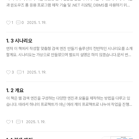
기술적인 메타 데이터를 갖고 있고 레지스트리 항목에 종
과 윈도우즈 폼 응용 프로그램 제작 기술 및 .NET 리모팅, DBMS를 사용하기 위해
속되지 않는 구성 요소로 디자인되어 있기 때문에 병행(Si
SQL 쿼리 및 ADO.NET 기술 등이 필요합니다.​기본적으로 이와 같은 기술을 활용
de by Side) 실행이 가능합니다.​이로써 같은 명칭의 여러
해 본 적이 없거나 비슷한 기술을 활용해 본 적이 없으신 분들께서는 별도의 학습이
작성시간
1
0
2025. 1. 19.
어셈블리를..
필요합니다.​여기에서는 간략하게 맞춤형 검색 엔진을 만들기 위해 필요한 요구 기술
중에서 라이브러리 제작 및 윈도우즈 폼 응용 제작 기술 및 .NET 리모팅 기술을 간략
하게 소개할게요.
1. 3 시나리오
글 내용
먼저 이 책에서 작성할 맞춤형 검색 엔진 만들기 솔루션의 전반적인 시나리오를 소개
할게요. 시나리오는 가상으로 만들었으며 별도의 설명은 하지 않겠습니다.문서 번호
20XX – P – 01보존 기간10년작성 일자20XX. X. X작성자홍길동EH-WSE(EH W
eb Search Engine)I. 개요I.1 배경지식 웹 검색 엔진이란 원하는 웹 사이트를 검색
작성시간
3
1
2025. 1. 19.
하기 위한 S/W를 말합니다. 웹 검색 엔진은 대부분 인터넷 상에 게시되어 있는 웹 페
이지들을 수집하는 웹 로봇과 웹 페이지를 분석하는 분석기, 분석한 결과로 쉽게 검
색할 수 있게 역 파일을 만드는 색인기 및 질의 결과에 랭킹을 부여하는 랭커 등으로
1. 2 개요
구성할 수 있습니다. 웹 검색 엔진은 각각의 엔진들의 구동 원리와 구현 수준에 따라
글 내용
다양한 품질 수준을 결정합니..
이 책은 웹 검색 엔진을 구성하는 다양한 엔진과 모듈을 제작하는 방법을 다루고 있
습니다. 따라서 하나의 프로젝트가 아닌 여러 개의 프로젝트로 나누어 작업을 진행해
야 합니다. 그리고 이 책에서는 단순히 웹 검색 엔진을 구현하는 것만을 다루는 것이
아니라 개발 전체 공정에 관해서도 다루고 있습니다.​웹 검색 엔진을 만드는 전체 공
작성시간
1
1
2025. 1. 19.
정은 시나리오에서 출발하여 요구 분석 및 정의 단계, 아키텍쳐링 단계, 설계 단계, 구
현 단계로 나누어 진행할 것입니다. 이를 위해 구현에 필요한 개발 도구만 사용하는
것이 아니라 CASE 도구를 사용하여 다양한 다이어그램을 작성도 해야 합니다.​CAS