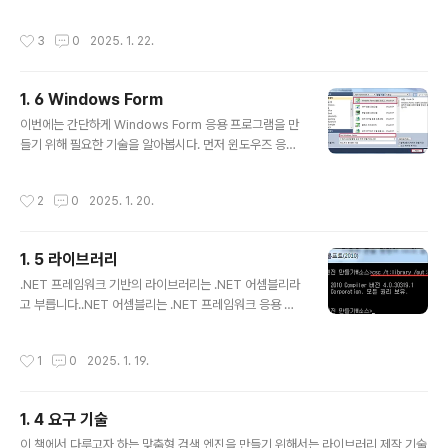
수 있게 서비스를 하는 기술입니다. .NET 리모팅 서비스
를 위해서는 서비스를 제공하는 서버와 서비스를 제공받는
작성시간
3
0
2025. 1. 22.
클라이언트가 필요하며 서버 측에서 클라이언트에 제공하
는 개체를 정의한 클래스 라이브러리가 필요합니다. 서버
측에서 클라이언트에 제공하는 개체는 MashalByRefer
1. 6 Windows Form
ence에서 파생한 개체로 원격 개체라고 말합니다. 서버
글 내용
측에서는 채널을 등록하여 원격 개체를 사용할 수 있게 등
이번에는 간단하게 Windows Form 응용 프로그램을 만
록합니다. 클라이언트 측에서는 서버 측 채널에 접근하여
들기 위해 필요한 기술을 알아봅시다. 먼저 윈도우즈 응용
원격 개체를 참조하여 사용하는데 클라이언트 측에서 원격
프로그램을 만들기 위해 Windows Forms 응용 프로그
개체를 참조하여 사용할 수 있는 개체를 Proxy 개체라 부
램 템플릿을 선택합니다. Windows Forms 응용 프로젝
작성시간
2
0
2025. 1. 20.
릅니다. 클라이언트 측에서 P..
트를 생성하면 기본적으로 진입점이 있는 Program.cs
파일과 MainForm에 관한 두 개의 소스 파일로 Form1.cs
와 Form1.Designer.cs이 만들어집니다. Program.cs
1. 5 라이브러리
파일에는 Form1 개체를 생성하여 닫힐 때까지 수행할 수
글 내용
있는 코드 등이 자동으로 만들어진 상태입니다. 특이 사항
.NET 프레임워크 기반의 라이브러리는 .NET 어셈블리라
이 없으면 Windows Forms 응용 프로그램을 제작하면
고 부릅니다.​.NET 어셈블리는 .NET 프레임워크 응용 프
서 이 부분을 수정할 필요는 없습니다. 그리고 Form1.cs
로그램을 구성하는 기본 컴포넌트입니다. 컴포넌트 기반의
는 개발자가 작성할 부분이며 Form1.De..
프로그래밍은 모듈의 재사용성을 높여줍니다. .NET 응용
작성시간
1
0
2025. 1. 19.
프로그램을 제작할 때 미리 작성된 라이브러리를 사용할
수 있는데 이 때 사용하는 라이브러리도 .NET 어셈블리이
며 실행 파일도 .NET 어셈블리입니다.​.NET 어셈블리는 E
1. 4 요구 기술
XE 파일 혹은 DLL 파일 형태로 만들 수 있으며 하나 이상
글 내용
의 모듈을 포함할 수도 있습니다. ​.NET 어셈블리는 자기
이 책에서 다루고자 하는 맞춤형 검색 엔진을 만들기 위해서는 라이브러리 제작 기술