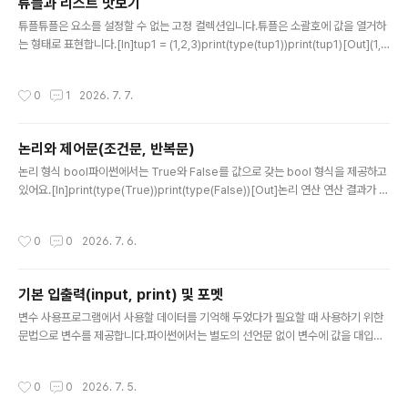
튜플과 리스트 맛보기
글 내용
튜플튜플은 요소를 설정할 수 없는 고정 컬렉션입니다.튜플은 소괄호에 값을 열거하
는 형태로 표현합니다.[In]tup1 = (1,2,3)print(type(tup1))print(tup1)[Out](1,
2, 3)소괄호없이 값을 열거한 표현도 튜플입니다.[In]tup2 = 1,2,3print(type(tup
2))print(tup2)[Out](1, 2, 3) 튜플의 요소 형식은 서로 다를 수 있습니다.[In]tup3
작성시간
0
1
2026. 7. 7.
= (1,2.0, 'a')print(type(tup3))print(tup3)[Out](1, 2.0, 'a')요소가 다를 수 있다
는 얘기는 다른 컬렉션도 요소로 올 수 있음을 의미합니다.[In]tup4 = (1,'a',tup2)p
rint(type(tup4))print(tup4)[Out](1, 'a',..
논리와 제어문(조건문, 반복문)
글 내용
논리 형식 bool파이썬에서는 True와 False를 값으로 갖는 bool 형식을 제공하고
있어요.[In]print(type(True))print(type(False))[Out]논리 연산 연산 결과가 b
ool 형식인 논리 연산은 and, or, not을 제공합니다.and 연산은 이항 연산자로 둘
다 참일 때만 연산 결과가 참입니다.[In]print(f"False and False = {False and
작성시간
0
0
2026. 7. 6.
False}")print(f"False and True = {False and True}")print(f"True and Fal
se = {True and False}")print(f"True and True = {True and True}")[Out]
False and False = FalseFalse an..
기본 입출력(input, print) 및 포멧
글 내용
변수 사용프로그램에서 사용할 데이터를 기억해 두었다가 필요할 때 사용하기 위한
문법으로 변수를 제공합니다.파이썬에서는 별도의 선언문 없이 변수에 값을 대입하
는 형태로 사용할 수 있습니다.다음은 사각형의 면적을 계산하기 위해 너비와 높이를
변수에 대입하여 사용하는 예제 코드입니다.[In]width = 10height = 15rect_are
작성시간
0
0
2026. 7. 5.
a = width * heightprint("너비:",width, "높이:",height, "사각형 면적:",rect_ar