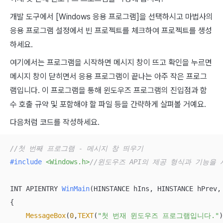
개발 도구에서 [Windows 응용 프로그램]을 선택하시고 마법사의
응용 프로그램 설정에서 빈 프로젝트를 체크하여 프로젝트를 생성
하세요.
여기에서는 프로그램을 시작하면 메시지 창이 뜨고 확인을 누르면
메시지 창이 닫히면서 응용 프로그램이 끝나는 아주 작은 프로그
램입니다. 이 프로그램을 통해 윈도우즈 프로그램의 진입점과 함
수 호출 규약 및 포함해야 할 파일 등을 간략하게 살펴볼 거예요.
다음처럼 코드를 작성하세요.
//첫 번째 프로그램 - 메시지 창 띄우기
#
include
<Windows.h>
//윈도우즈 API의 제공 형식과 기능을
INT APIENTRY 
WinMain
(HINSTANCE hIns, HINSTANCE hPrev,
{

MessageBox
(
0
,
TEXT
(
"첫 번재 윈도우즈 프로그램입니다."
)