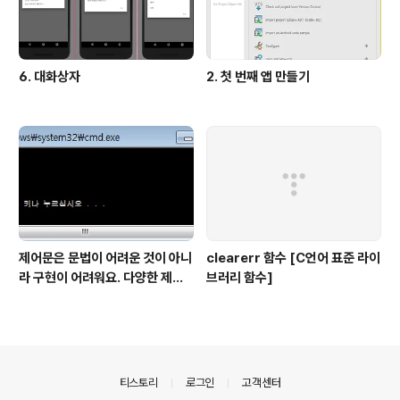
6. 대화상자
2. 첫 번째 앱 만들기
제어문은 문법이 어려운 것이 아니
clearerr 함수 [C언어 표준 라이
라 구현이 어려워요. 다양한 제어
브러리 함수]
문 문제 모음
의안내
티스토리
로그인
고객센터