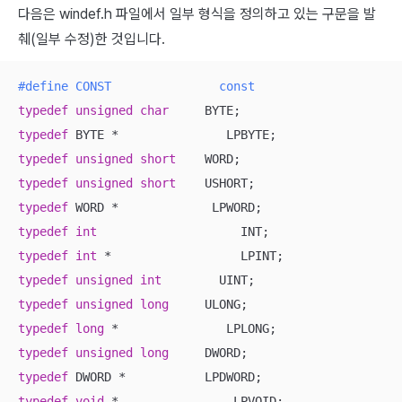
다음은 windef.h 파일에서 일부 형식을 정의하고 있는 구문을 발
췌(일부 수정)한 것입니다.
#
define
 CONST               const
typedef
unsigned
char
typedef
typedef
unsigned
short
typedef
unsigned
short
typedef
typedef
int
typedef
int
typedef
unsigned
int
typedef
unsigned
long
typedef
long
typedef
unsigned
long
typedef
typedef
void