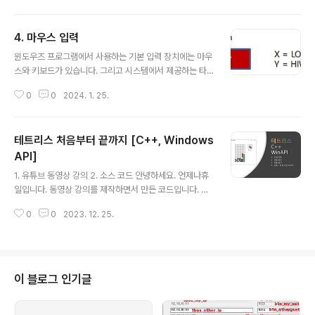
릴 때 사용하는 펜, 면을 채울 때 사용하는 브러쉬 등의 정
보를 갖고 있습니다. DC를 사용하지 않고 그리기를 한다고
4. 마우스 입력
가정하면 선을 그리기 위해 두 점의 좌표 뿐만 아니라 선의
글 내용
형태, 선의 두께, 선의 색상 정보들을 인자로 전달해야 합니
윈도우즈 프로그램에서 사용하는 기본 입력 장치에는 마우
다. 사각형을 그리기 위해서는 좌표 뿐만 아니라 경계 선의
스와 키보드가 있습니다. 그리고 시스템에서 제공하는 타
형태, 선의 두께, 선의 색상 정보, 면을 채울 색상, 패턴 등의
이머도 자주 사용하는 입력 장치입니다. Windows API에
인자가 필요하겠죠. 이처럼 그리기를 위해 전달해야 하는
0
0
2024. 1. 25.
서 제공하는 마우스 관련 메시지는 크게 세 종류로 구분할
인자를 단순화하기 위해 Windows API에서..
수 있어요. 클라이언트 영역에서 마우스를 누르거나 뗐을
때 발생하는 메시지, NC(Noc Client, 비 클라이언트) 영
테트리스 처음부터 끝까지 [C++, Windows
역에서 마우스를 누르거나 뗐을 때 발생하는 메시지, 그 외
의 메시지(마우스 위치를 조사하기 위한 메시지나 마우스
API]
글 내용
휠 등)가 있어요. 실제 프로그래밍에서 많이 처리하는 메시
1. 유튜브 동영상 강의 2. 소스 코드 안녕하세요. 언제나휴
지는 클라이언트 영역에서 누르거나 뗐을 때 발생하는 메
일입니다. 동영상 강의를 제작하면서 만든 코드입니다. 불
시지입니다. NC 영역에서 발생한 마우스 메시지는 DefWi
필요한 코드가 남아있지만 그대로 올립니다. 2.1 Progra
ndowsProc에 의해 디폴트 처리를 하는 것이 대부분이겠
0
0
2023. 12. 25.
m.cpp #include #include "Document.h" #define
죠. Client 영역 ..
BOARD_SX70 #define BOARD_SY50 #define M
Y_WIDTH15 #define MY_HEIGHT15 #define MY
_RX(x)(BOARD_SX+(x)*MY_WIDTH) #define MY_
RY(y)(BOARD_SY+(y)*MY_HEIGHT) #define NEX
이 블로그 인기글
T_SX270 #define MY_NRX(x)(NEXT_SX+(x)*MY_
WIDTH) #define MY_NRY(y)(MY_RY(y)) #define