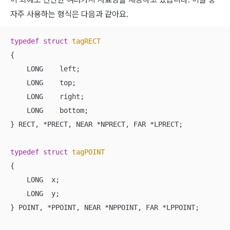
자주 사용하는 형식은 다음과 같아요.
typedef
struct
tagRECT
{
    LONG    left;

    LONG    top;

    LONG    right;

    LONG    bottom;

} RECT, *PRECT, NEAR *NPRECT, FAR *LPRECT;

typedef
struct
tagPOINT
{
    LONG  x;

    LONG  y;

} POINT, *PPOINT, NEAR *NPPOINT, FAR *LPPOINT;
