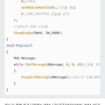
0
,
//메뉴
GetModuleHandle
(
0
),
//모듈 핸들
0
//WM_CREATE에 전달할 인자       
    );

//윈도우 개체 시각화
ShowWindow
(hWnd, SW_SHOW);

void
MsgLoop
()
{

    MSG Message;

while
 (
GetMessage
(&Message, 
0
, 
0
, 
0
))
//응용 큐에
    {

DispatchMessage
(&Message);
//메시지 수행(콜백 
    }

}