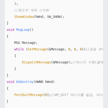
    );

//윈도우 개체 시각화
ShowWindow
(hWnd, SW_SHOW);

void
MsgLoop
()
{

    MSG Message;

while
 (
GetMessage
(&Message, 
0
, 
0
, 
0
))
//응용 큐에
    {

DispatchMessage
(&Message);
//메시지 수행(콜백 
    }

void
OnDestroy
(HWND hWnd)
{

PostQuitMessage
(
0
);
//WM_QUIT 메시지를 발급, 메시
}
