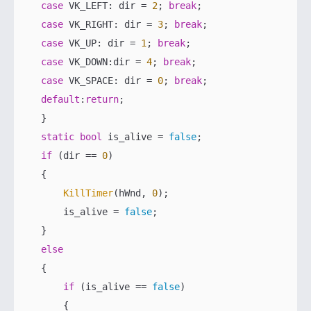
case
 VK_LEFT: dir = 
2
; 
break
;

case
 VK_RIGHT: dir = 
3
; 
break
;

case
 VK_UP: dir = 
1
; 
break
;

case
 VK_DOWN:dir = 
4
; 
break
;

case
 VK_SPACE: dir = 
0
; 
break
;

default
:
return
;

    }

static
bool
 is_alive = 
false
;

if
 (dir == 
0
)

    {

KillTimer
(hWnd, 
0
);

        is_alive = 
false
;

    }

else
    {

if
 (is_alive == 
false
)

        {
