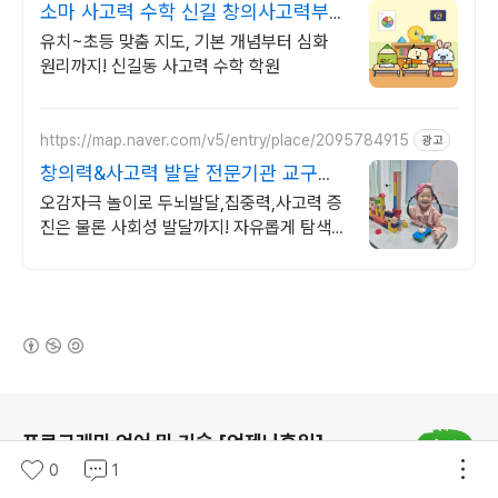
소마 사고력 수학 신길 창의사고력부터
문제해결력까지
유치~초등 맞춤 지도, 기본 개념부터 심화
원리까지! 신길동 사고력 수학 학원
https://map.naver.com/v5/entry/place/2095784915
광고
창의력&사고력 발달 전문기관 교구를
활용한 감각놀이 기관
오감자극 놀이로 두뇌발달,집중력,사고력 증
진은 물론 사회성 발달까지! 자유롭게 탐색하
고 몰입할 수 있는 공간
(새창열림)
로그 정보
프로그래밍 언어 및 기술 [언제나휴일]
0
1
프로그래밍 언어와 기술에 관하여 다루고 있습니다. 유튜브 동
영상 강의를 통해 보다 학습하기 좋은 컨텐츠를 제공하고 있습