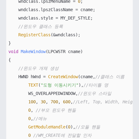
    wndclass.lpszMenuName = 
0
;

    wndclass.lpszClassName = cname;

    wndclass.style = MY_DEF_STYLE;

//윈도우 클래스 등록
RegisterClass
(&wndclass);

void
MakeWindow
(LPCWSTR cname)
{

//윈도우 개체 생성
    HWND hWnd = 
CreateWindow
(cname,
//클래스 이름
TEXT
(
"도형 이동시키기"
),
//타이틀 명
        WS_OVERLAPPEDWINDOW,
//윈도우 스타일
100
, 
30
, 
700
, 
600
,
//Left, Top, Width, Height
0
, 
//부모 윈도우 핸들
0
,
//메뉴
GetModuleHandle
(
0
),
//모듈 핸들
0
//WM_CREATE에 전달할 인자       