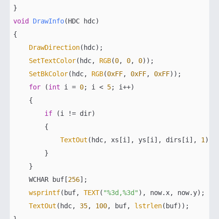
void
DrawInfo
(HDC hdc)
{   

DrawDirection
(hdc);

SetTextColor
(hdc, 
RGB
(
0
, 
0
, 
0
));

SetBkColor
(hdc, 
RGB
(
0xFF
, 
0xFF
, 
0xFF
));

for
 (
int
 i = 
0
; i < 
5
; i++)

    {

if
 (i != dir)

        {

TextOut
(hdc, xs[i], ys[i], dirs[i], 
1
);

        }

    }    

    WCHAR buf[
256
];

wsprintf
(buf, 
TEXT
(
"%3d,%3d"
), now.x, now.y);

TextOut
(hdc, 
35
, 
100
, buf, 
lstrlen
(buf));
