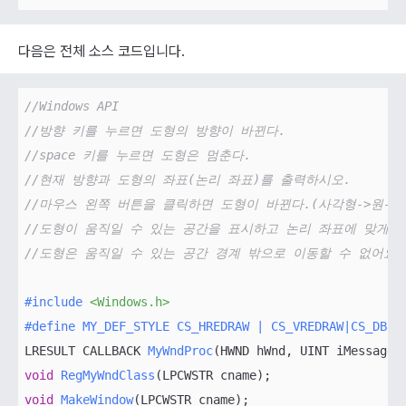
다음은 전체 소스 코드입니다.
//Windows API
//방향 키를 누르면 도형의 방향이 바뀐다.
//space 키를 누르면 도형은 멈춘다.
//현재 방향과 도형의 좌표(논리 좌표)를 출력하시오.
//마우스 왼쪽 버튼을 클릭하면 도형이 바뀐다.(사각형->원->사
//도형이 움직일 수 있는 공간을 표시하고 논리 좌표에 맞게 
//도형은 움직일 수 있는 공간 경계 밖으로 이동할 수 없어요.
#
include
<Windows.h>
#
define
 MY_DEF_STYLE CS_HREDRAW | CS_VREDRAW|CS_DBLC
LRESULT CALLBACK 
MyWndProc
(HWND hWnd, UINT iMessage,
void
RegMyWndClass
(LPCWSTR cname)
void
MakeWindow
(LPCWSTR cname)