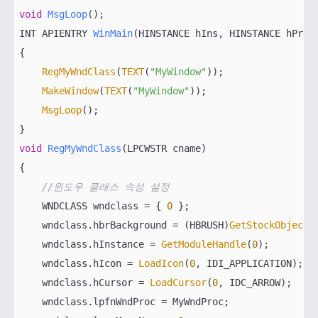
void
MsgLoop
()
INT APIENTRY 
WinMain
(HINSTANCE hIns, HINSTANCE hPrev
{

RegMyWndClass
(
TEXT
(
"MyWindow"
));

MakeWindow
(
TEXT
(
"MyWindow"
));

MsgLoop
();

void
RegMyWndClass
(LPCWSTR cname)
{

//윈도우 클래스 속성 설정
    WNDCLASS wndclass = { 
0
 };

    wndclass.hbrBackground = (HBRUSH)
GetStockObject
(
    wndclass.hInstance = 
GetModuleHandle
(
0
);

    wndclass.hIcon = 
LoadIcon
(
0
, IDI_APPLICATION);

    wndclass.hCursor = 
LoadCursor
(
0
, IDC_ARROW);

    wndclass.lpfnWndProc = MyWndProc;
