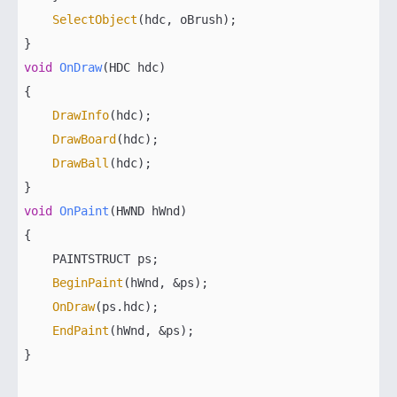
SelectObject
(hdc, oBrush);

void
OnDraw
(HDC hdc)
{

DrawInfo
(hdc);    

DrawBoard
(hdc);

DrawBall
(hdc);

void
OnPaint
(HWND hWnd)
{

    PAINTSTRUCT ps;

BeginPaint
(hWnd, &ps);    

OnDraw
(ps.hdc);

EndPaint
(hWnd, &ps);

}
