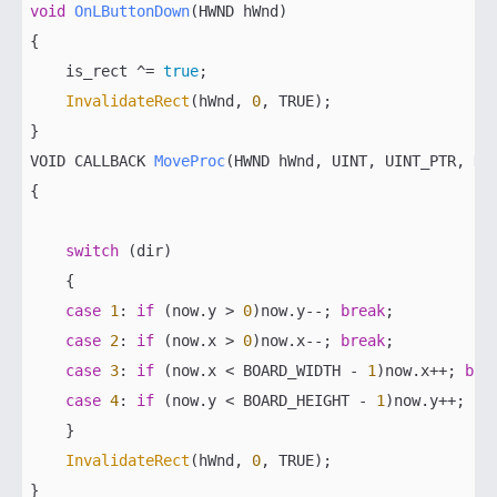
void
OnLButtonDown
(HWND hWnd)
{

    is_rect ^= 
true
;

InvalidateRect
(hWnd, 
0
, TRUE);

VOID CALLBACK 
MoveProc
(HWND hWnd, UINT, UINT_PTR, DW
{

switch
 (dir)

    {

case
1
: 
if
 (now.y > 
0
)now.y--; 
break
;

case
2
: 
if
 (now.x > 
0
)now.x--; 
break
;

case
3
: 
if
 (now.x < BOARD_WIDTH - 
1
)now.x++; 
bre
case
4
: 
if
 (now.y < BOARD_HEIGHT - 
1
)now.y++; 
br
    }

InvalidateRect
(hWnd, 
0
, TRUE);

}
