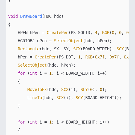
}

void
DrawBoard
(HDC hdc)
{

    HPEN hPen = 
CreatePen
(PS_SOLID, 
4
, 
RGB
(
0
, 
0
, 
0
));
    HGDIOBJ oPen = 
SelectObject
(hdc, hPen);

Rectangle
(hdc, SX, SY, 
SCX
(BOARD_WIDTH), 
SCY
(BOA
    hPen = 
CreatePen
(PS_DOT, 
1
, 
RGB
(
0x7f
, 
0x7f
, 
0x7f
SelectObject
(hdc, hPen);

for
 (
int
 i = 
1
; i < BOARD_WIDTH; i++)

    {

MoveToEx
(hdc, 
SCX
(i), 
SCY
(
0
), 
0
);

LineTo
(hdc, 
SCX
(i), 
SCY
(BOARD_HEIGHT));

    }

for
 (
int
 i = 
1
; i < BOARD_HEIGHT; i++)

    {
