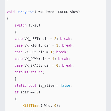
void
OnKeyDown
(HWND hWnd, DWORD vkey)
{    

switch
 (vkey)

    {

case
 VK_LEFT: dir = 
2
; 
break
;

case
 VK_RIGHT: dir = 
3
; 
break
;

case
 VK_UP: dir = 
1
; 
break
;

case
 VK_DOWN:dir = 
4
; 
break
;

case
 VK_SPACE: dir = 
0
; 
break
;

default
:
return
;

    }

static
bool
 is_alive = 
false
;

if
 (dir == 
0
)

    {

KillTimer
(hWnd, 
0
);
