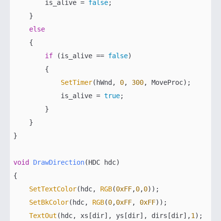
        is_alive = 
false
;

    }

else
    {

if
 (is_alive == 
false
)

        {

SetTimer
(hWnd, 
0
, 
300
, MoveProc);

            is_alive = 
true
;

        }

    }

}

void
DrawDirection
(HDC hdc)
{

SetTextColor
(hdc, 
RGB
(
0xFF
,
0
,
0
));

SetBkColor
(hdc, 
RGB
(
0
,
0xFF
, 
0xFF
));

TextOut
(hdc, xs[dir], ys[dir], dirs[dir],
1
);
