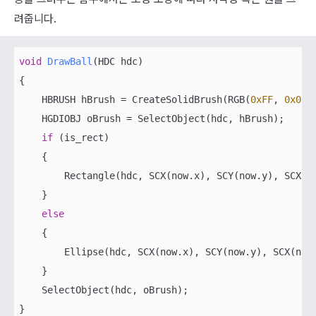
려줍니다.
void
DrawBall
(
HDC hdc
)
{

    HBRUSH hBrush = CreateSolidBrush(RGB(
0xFF
, 
0x00
,
    HGDIOBJ oBrush = SelectObject(hdc, hBrush);

if
 (is_rect)

    {        

        Rectangle(hdc, SCX(now.x), SCY(now.y), SCX(n
    }

else
    {

        Ellipse(hdc, SCX(now.x), SCY(now.y), SCX(now
    }

    SelectObject(hdc, oBrush);

}