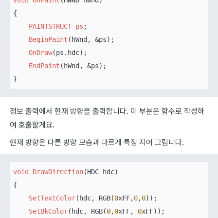
void
OnPaint
(HWND hWnd)

{

PAINTSTRUCT
ps
;

BeginPaint
(hWnd, &ps);    

OnDraw
(ps.hdc);

EndPaint
(hWnd, &ps);

}
정보 출력에서 현재 방향을 출력합니다. 이 부분은 함수로 작성하
여 호출할게요.
현재 방향은 다른 방향 모습과 다르게 특징 지어 그립니다.
void
DrawDirection
(HDC hdc)

{

SetTextColor
(hdc, RGB(
0
xFF,
0
,
0
));

SetBkColor
(hdc, RGB(
0
,
0
xFF, 
0
xFF));
