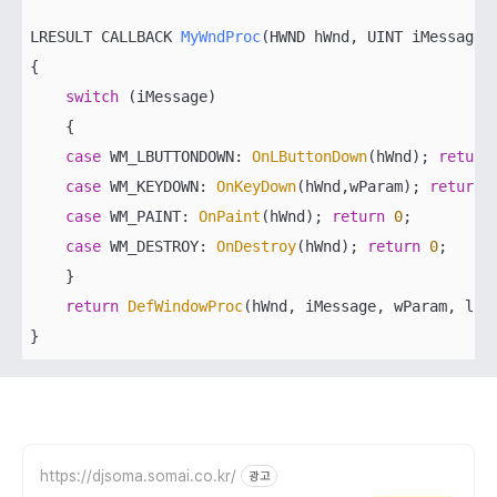
LRESULT CALLBACK 
MyWndProc
(HWND hWnd, UINT iMessage,
{

switch
 (iMessage)

    {        

case
 WM_LBUTTONDOWN: 
OnLButtonDown
(hWnd); 
return
case
 WM_KEYDOWN: 
OnKeyDown
(hWnd,wParam); 
return
case
 WM_PAINT: 
OnPaint
(hWnd); 
return
0
;

case
 WM_DESTROY: 
OnDestroy
(hWnd); 
return
0
;

    }

return
DefWindowProc
(hWnd, iMessage, wParam, lPar
https://djsoma.somai.co.kr/
광고