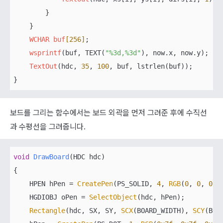
        }

    }    

WCHAR
buf
[256]
;

wsprintf
(buf, TEXT(
"%3d,%3d"
), now.x, now.y);

TextOut
(hdc, 
35
, 
100
, buf, lstrlen(buf));

}
보드를 그리는 함수에서는 보드 외곽을 먼저 그려준 후에 수직선
과 수평선을 그려줍니다.
void
DrawBoard
(HDC hdc)
{

    HPEN hPen = 
CreatePen
(PS_SOLID, 
4
, 
RGB
(
0
, 
0
, 
0
));
    HGDIOBJ oPen = 
SelectObject
(hdc, hPen);

Rectangle
(hdc, SX, SY, 
SCX
(BOARD_WIDTH), 
SCY
(BOA