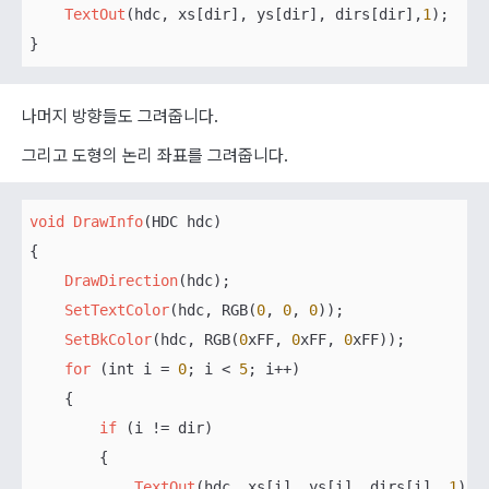
TextOut
(hdc, xs[dir], ys[dir], dirs[dir],
1
);

}
나머지 방향들도 그려줍니다.
그리고 도형의 논리 좌표를 그려줍니다.
void
DrawInfo
(HDC hdc)

{   

DrawDirection
(hdc);

SetTextColor
(hdc, RGB(
0
, 
0
, 
0
));

SetBkColor
(hdc, RGB(
0
xFF, 
0
xFF, 
0
xFF));

for
 (int i = 
0
; i < 
5
; i++)

    {

if
 (i != dir)

        {

TextOut
(hdc, xs[i], ys[i], dirs[i], 
1
);
