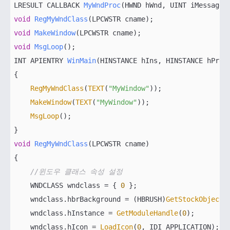
LRESULT CALLBACK 
MyWndProc
(HWND hWnd, UINT iMessage,
void
RegMyWndClass
(LPCWSTR cname)
void
MakeWindow
(LPCWSTR cname)
void
MsgLoop
()
INT APIENTRY 
WinMain
(HINSTANCE hIns, HINSTANCE hPrev
{

RegMyWndClass
(
TEXT
(
"MyWindow"
));

MakeWindow
(
TEXT
(
"MyWindow"
));

MsgLoop
();

void
RegMyWndClass
(LPCWSTR cname)
{

//윈도우 클래스 속성 설정
    WNDCLASS wndclass = { 
0
 };

    wndclass.hbrBackground = (HBRUSH)
GetStockObject
(
    wndclass.hInstance = 
GetModuleHandle
(
0
);

    wndclass.hIcon = 
LoadIcon
(
0
, IDI_APPLICATION);
