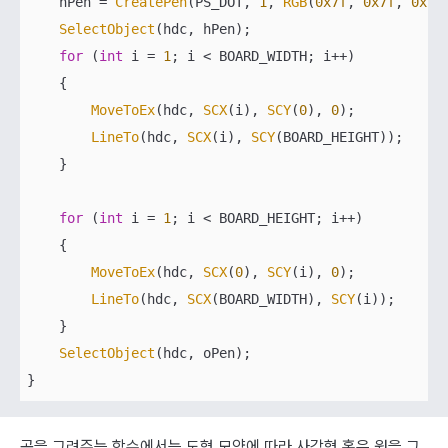
    hPen = 
CreatePen
(PS_DOT, 
1
, 
RGB
(
0x7f
, 
0x7f
, 
0x7f
SelectObject
(hdc, hPen);

for
 (
int
 i = 
1
; i < BOARD_WIDTH; i++)

    {

MoveToEx
(hdc, 
SCX
(i), 
SCY
(
0
), 
0
);

LineTo
(hdc, 
SCX
(i), 
SCY
(BOARD_HEIGHT));

    }

for
 (
int
 i = 
1
; i < BOARD_HEIGHT; i++)

    {

MoveToEx
(hdc, 
SCX
(
0
), 
SCY
(i), 
0
);

LineTo
(hdc, 
SCX
(BOARD_WIDTH), 
SCY
(i));

    }

SelectObject
(hdc, oPen);    

}
공을 그려주는 함수에서는 도형 모양에 따라 사각형 혹은 원을 그