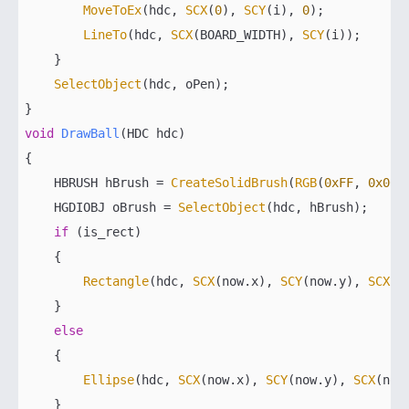
MoveToEx
(hdc, 
SCX
(
0
), 
SCY
(i), 
0
);

LineTo
(hdc, 
SCX
(BOARD_WIDTH), 
SCY
(i));

    }

SelectObject
(hdc, oPen);    

void
DrawBall
(HDC hdc)
{

    HBRUSH hBrush = 
CreateSolidBrush
(
RGB
(
0xFF
, 
0x00
,
    HGDIOBJ oBrush = 
SelectObject
(hdc, hBrush);

if
 (is_rect)

    {        

Rectangle
(hdc, 
SCX
(now.x), 
SCY
(now.y), 
SCX
(n
    }

else
    {

Ellipse
(hdc, 
SCX
(now.x), 
SCY
(now.y), 
SCX
(now
    }
