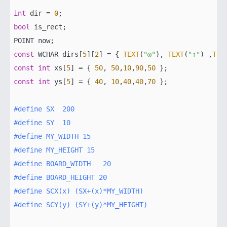
int
 dir = 
0
bool
 is_rect;

const
 WCHAR dirs[
5
][
2
] = { 
TEXT
(
"◎"
), 
TEXT
(
"↑"
) ,
TEX
const
int
 xs[
5
] = { 
50
, 
50
,
10
,
90
,
50
const
int
 ys[
5
] = { 
40
, 
10
,
40
,
40
,
70
 };

#
define
 SX  200
#
define
 SY  10
#
define
 MY_WIDTH 15
#
define
 MY_HEIGHT 15
#
define
 BOARD_WIDTH   20
#
define
 BOARD_HEIGHT 20
#
define
 SCX(x) (SX+(x)*MY_WIDTH)
#
define
 SCY(y) (SY+(y)*MY_HEIGHT)