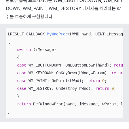
윈도우 콜백 프로시저에는 WM_LBUTTONDOWN, WM_KEY
DOWN, WM_PAINT, WM_DESTORY 메시지를 처리하는 함
수를 호출하게 구현합니다.
LRESULT CALLBACK 
MyWndProc
(
HWND hWnd, UINT iMessage,
{

switch
 (iMessage)

    {        

case
 WM_LBUTTONDOWN: OnLButtonDown(hWnd); 
return
case
 WM_KEYDOWN: OnKeyDown(hWnd,wParam); 
return
case
 WM_PAINT: OnPaint(hWnd); 
return
0
;

case
 WM_DESTROY: OnDestroy(hWnd); 
return
0
;

    }

return
 DefWindowProc(hWnd, iMessage, wParam, lPar