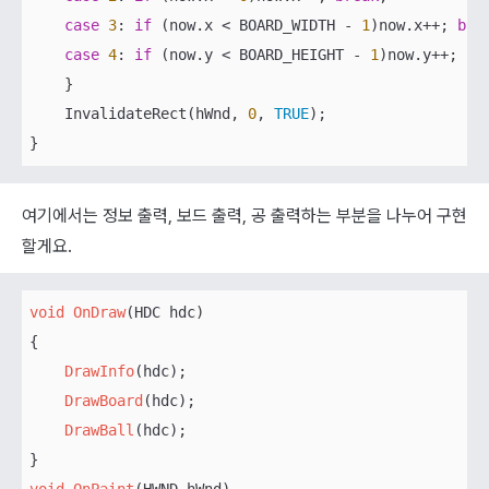
case
3
: 
if
 (now.x < BOARD_WIDTH - 
1
)now.x++; 
bre
case
4
: 
if
 (now.y < BOARD_HEIGHT - 
1
)now.y++; 
br
    }

    InvalidateRect(hWnd, 
0
, 
TRUE
);

}
여기에서는 정보 출력, 보드 출력, 공 출력하는 부분을 나누어 구현
할게요.
void
OnDraw
(HDC hdc)

{

DrawInfo
(hdc);    

DrawBoard
(hdc);

DrawBall
(hdc);
