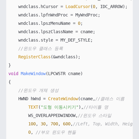
    wndclass.hCursor = 
LoadCursor
(
0
, IDC_ARROW);

    wndclass.lpfnWndProc = MyWndProc;

    wndclass.lpszMenuName = 
0
;

    wndclass.lpszClassName = cname;

    wndclass.style = MY_DEF_STYLE;

//윈도우 클래스 등록
RegisterClass
(&wndclass);

void
MakeWindow
(LPCWSTR cname)
{

//윈도우 개체 생성
    HWND hWnd = 
CreateWindow
(cname,
//클래스 이름
TEXT
(
"도형 이동시키기"
),
//타이틀 명
        WS_OVERLAPPEDWINDOW,
//윈도우 스타일
100
, 
30
, 
700
, 
600
,
//Left, Top, Width, Height
0
, 
//부모 윈도우 핸들