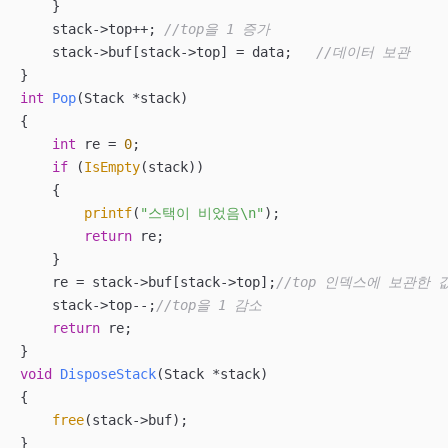
    }

    stack->top++; 
//top을 1 증가
    stack->buf[stack->top] = data;   
//데이터 보관
int
Pop
(Stack *stack)
{

int
 re = 
0
;

if
 (
IsEmpty
(stack))

    {

printf
(
"스택이 비었음\n"
);

return
 re;

    }

    re = stack->buf[stack->top];
//top 인덱스에 보관한 
    stack->top--;
//top을 1 감소
return
 re;

void
DisposeStack
(Stack *stack)
{

free
(stack->buf);

}