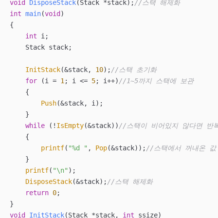
void
DisposeStack
(Stack *stack)
;
//스택 해제화
int
main
(
void
)
{

int
 i;

    Stack stack;

InitStack
(&stack, 
10
);
//스택 초기화
for
 (i = 
1
; i <= 
5
; i++)
//1~5까지 스택에 보관
    {

Push
(&stack, i);

    }

while
 (!
IsEmpty
(&stack))
//스택이 비어있지 않다면 반
    {

printf
(
"%d "
, 
Pop
(&stack));
//스택에서 꺼내온 값
    }

printf
(
"\n"
);

DisposeStack
(&stack);
//스택 해제화
return
0
;

void
InitStack
(Stack *stack, 
int
 ssize)