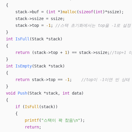
{

    stack->buf = (
int
 *)
malloc
(
sizeof
(
int
)*ssize);

    stack->ssize = ssize;

    stack->top = 
-1
; 
//스택 초기화에서는 top을 -1로 설정
int
IsFull
(Stack *stack)
{

return
 (stack->top + 
1
) == stack->ssize;
//top+1
int
IsEmpty
(Stack *stack)
{

return
 stack->top == 
-1
;    
//top이 -1이면 빈 상태 
void
Push
(Stack *stack, 
int
 data)
{

if
 (
IsFull
(stack))

    {

printf
(
"스택이 꽉 찼음\n"
);

return
;
