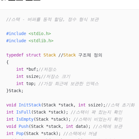
//스택 - 버퍼를 동적 할당, 정수 형식 보관
#
include
<stdio.h>
#
include
<stdlib.h>
typedef
struct
Stack
 //
Stack
 구조체 정의

{
int
 *buf;
//저장소
int
 ssize;
//저장소 크기
int
 top; 
//가장 최근에 보관한 인덱스
}Stack;

void
InitStack
(Stack *stack, 
int
 ssize)
;
//스택 초기화
int
IsFull
(Stack *stack)
; 
//스택이 꽉 찼는지 확인
int
IsEmpty
(Stack *stack)
; 
//스택이 비었는지 확인
void
Push
(Stack *stack, 
int
 data)
; 
//스택에 보관
int
Pop
(Stack *stack)
; 
//스택에서 꺼냄