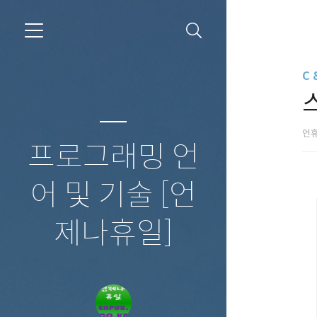
C 
언
프로그래밍 언
어 및 기술 [언
제나휴일]