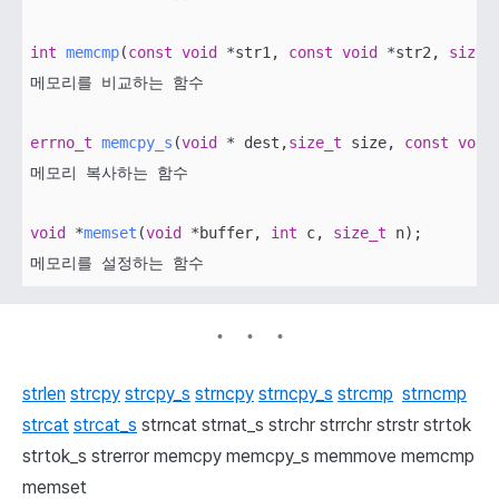
int
memcmp
(
const
void
 *str1, 
const
void
 *str2, 
size_
메모리를 비교하는 함수

errno_t
memcpy_s
(
void
 * dest,
size_t
 size, 
const
void
메모리 복사하는 함수

void
 *
memset
(
void
 *buffer, 
int
 c, 
size_t
 n)
; 

strlen
strcpy
strcpy_s
strncpy
strncpy_s
strcmp
strncmp
strcat
strcat_s
strncat strnat_s strchr strrchr strstr strtok
strtok_s strerror memcpy
memcpy_s
memmove memcmp
memset