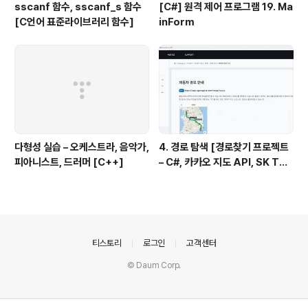
sscanf 함수, sscanf_s 함수
[C#] 원격 제어 프로그램 19. Ma
[C언어 표준라이브러리 함수]
inForm
다형성 실습 – 오케스트라, 음악가,
4. 경로 탐색 [경로찾기 프로젝트
피아니스트, 드러머 [C++]
– C#, 카카오 지도 API, SK TM
AP API 활용 ]
의안내
티스토리
로그인
고객센터
© Daum Corp.