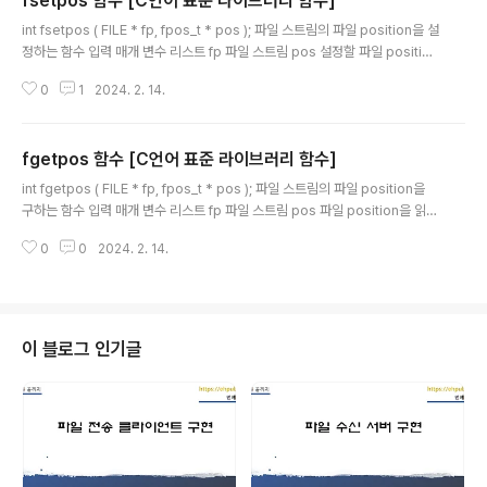
fsetpos 함수 [C언어 표준 라이브러리 함수]
글 내용
int fsetpos ( FILE * fp, fpos_t * pos ); 파일 스트림의 파일 position을 설
정하는 함수 입력 매개 변수 리스트 fp 파일 스트림 pos 설정할 파일 position
값이 있는 메모리 주소 반환 값 요청한 파일 position으로 설정하지 못할 때만
0
1
2024. 2. 14.
0이 아닌 정수 사용 예 //C언어 표준 라이브러리 함수 가이드 //int fsetpos (
FILE * fp, fpos_t * pos ); 파일 스트림의 파일 position을 설정하는 함수 //
회원 데이터를 파일에 출력한 후 닫고 찾고자 하는 순서 번호를 입력받아 회원
fgetpos 함수 [C언어 표준 라이브러리 함수]
정보를 출력 #include #define MAX_NAME_LEN 20 typedef struct {
글 내용
char name[MAX_NAME_LEN + 1];..
int fgetpos ( FILE * fp, fpos_t * pos ); 파일 스트림의 파일 position을
구하는 함수 입력 매개 변수 리스트 fp 파일 스트림 pos 파일 position을 읽어
올 메모리 주소 반환 값 성공 시 0, 실패 시 0이 아닌 수 fpos_t 형식은 64비트
0
0
2024. 2. 14.
정수로 매우 큰 (2의 63승 -1 바이트) 파일에서의 파일 position을 확인할 수
있습니다. 다음의 사용 예는 4G파일을 만든 후에 파일 position을 확인하는
코드입니다. 테스트 후에 data.txt 파일을 지우세요. 사용 예 //C언어 표준 라이
브러리 함수 가이드 //int fgetpos ( FILE * fp, fpos_t * pos ); 파일 스트림
의 파일 position을 구하는 함수 //커다란 파일을..
이 블로그 인기글